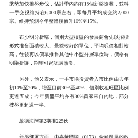
乘勢加快推盤步伐，估計季內約有15個新盤搶灘，並料
一手交投維持在6,000宗左右，即每月平均成交約2,000
宗。維持預測今年整體樓價升10%至15%。
布少明分析稱，個別大型樓盤的發展商會先以招標
形式推售面積較大、景觀較好的單位，平均呎價相對較
高，往後再以價單推售其他中小型分層單位時，價格有
明顯折讓，期望引起認購熱潮。
另外，他又表示，一手市場投資者入市比例由去年
初10%至20%，增至目前30%至40%，個別收租旺區比例
更達五成；今年新盤平均亦有30%買家來自內地，部分
樓盤更超過一半。
啟德海灣第2期推225伙
新盤部署方面，由嘉華國際（0173）牽頭發展的啟