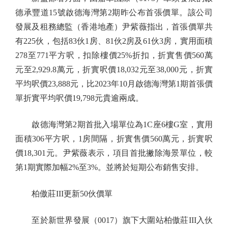
德承豐道15號啟德海灣第2期昨公布首張價單。該公司
發展及租務總監（香港地產）尹紫薇指出，首張價單共
有225伙，包括83伙1房、81伙2房及61伙3房，實用面積
278至771平方呎，扣除樓價25%折扣，折實售價560萬
元至2,929.8萬元，折實呎價18,032元至38,000元，折實
平均呎價23,888元，比2023年10月啟德海灣第1期首張價
單折實平均呎價19,798元貴逾兩成。
啟德海灣第2期首批入場單位為1C座6樓G室，實用
面積306平方呎，1房間隔，折實售價560萬元，折實呎
價18,301元。尹紫薇表示，項目首批撇除海景單位，較
第1期實際加幅2%至3%。並將於短期公布銷售安排。
柏傲莊III更新50伙價單
至於新世界發展（0017）旗下大圍站柏傲莊III入伙