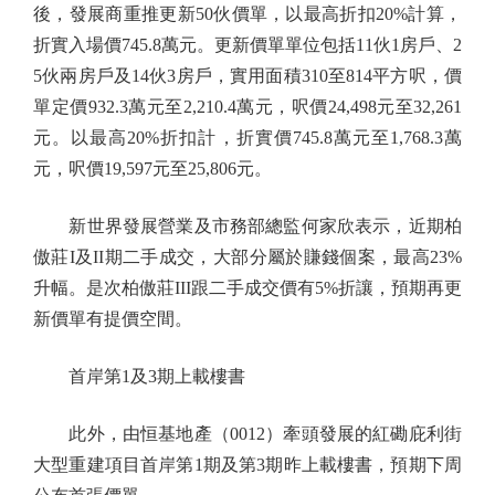
後，發展商重推更新50伙價單，以最高折扣20%計算，
折實入場價745.8萬元。更新價單單位包括11伙1房戶、2
5伙兩房戶及14伙3房戶，實用面積310至814平方呎，價
單定價932.3萬元至2,210.4萬元，呎價24,498元至32,261
元。以最高20%折扣計，折實價745.8萬元至1,768.3萬
元，呎價19,597元至25,806元。
新世界發展營業及市務部總監何家欣表示，近期柏
傲莊I及II期二手成交，大部分屬於賺錢個案，最高23%
升幅。是次柏傲莊III跟二手成交價有5%折讓，預期再更
新價單有提價空間。
首岸第1及3期上載樓書
此外，由恒基地產（0012）牽頭發展的紅磡庇利街
大型重建項目首岸第1期及第3期昨上載樓書，預期下周