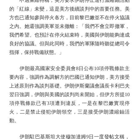
不過萊維特稱，美方要求伊朗停止進行濃縮鈾活動
的「紅線」未變，這是美方後續談判中的首要任務。美
方也已通知參與停火各方，目前黎巴嫩並不在停火協議
之內。她還強調美軍並未撤離：「我們不會立即撤軍，
我們希望、也預計在停火結束時，美國與伊朗能夠達成
良好的協議。但與此同時，我們的軍隊隨時聽從總司令
指揮，保持戰備狀態。」
伊朗最高國家安全委員會8日公布10項停戰條款主
要內容，強調作為調解方的巴國已通知伊朗，美方接受
上述原則作為談判基礎。伊朗伊斯蘭議會議長卡利巴夫
翌日強調，伊朗與美國的談判尚未開始，但伊方所提10
項停戰條款已有3項遭到違反，一是在黎巴嫩實現停
火，二是禁止侵犯伊朗領空，三是接受伊朗濃縮鈾活
動。
伊朗駐巴基斯坦大使穆加達姆9日一度發帖文稱，