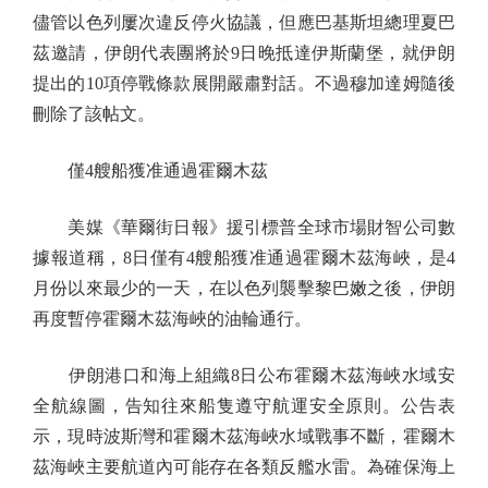
儘管以色列屢次違反停火協議，但應巴基斯坦總理夏巴
茲邀請，伊朗代表團將於9日晚抵達伊斯蘭堡，就伊朗
提出的10項停戰條款展開嚴肅對話。不過穆加達姆隨後
刪除了該帖文。
僅4艘船獲准通過霍爾木茲
美媒《華爾街日報》援引標普全球市場財智公司數
據報道稱，8日僅有4艘船獲准通過霍爾木茲海峽，是4
月份以來最少的一天，在以色列襲擊黎巴嫩之後，伊朗
再度暫停霍爾木茲海峽的油輪通行。
伊朗港口和海上組織8日公布霍爾木茲海峽水域安
全航線圖，告知往來船隻遵守航運安全原則。公告表
示，現時波斯灣和霍爾木茲海峽水域戰事不斷，霍爾木
茲海峽主要航道內可能存在各類反艦水雷。為確保海上