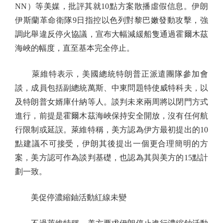
NN）等美媒，批評其就10點方案散播虛假信息。伊朗
伊斯蘭革命衛隊9日指控以色列對黎巴嫩發動攻擊，強
調此舉違反停火協議，宣布大幅減緩船隻通過霍爾木茲
海峽的幅度，直至基本完全停止。
萊維特表示，美國總統特朗普正派遣團隊參加會
談，成員包括副總統萬斯、中東問題特使威特科夫，以
及特朗普女婿庫什納等人。談判未來兩周將以閉門方式
進行，前提是霍爾木茲海峽保持安全開放，沒有任何航
行限制或延誤。萊維特稱，美方認為伊方最初提出的10
點建議不可接受，伊朗其後提出一個更合理簡明的方
案，美方認可作為談判基礎，也認為其與美方的15點計
劃一致。
美促停濃縮鈾活動紅線未變