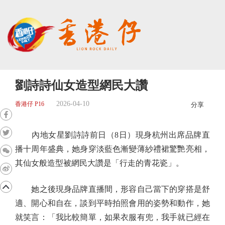
劉詩詩仙女造型網民大讚
2026-04-10
香港仔 P16
分享
內地女星劉詩詩前日（8日）現身杭州出席品牌直
播十周年盛典，她身穿淡藍色漸變薄紗禮裙驚艷亮相，
其仙女般造型被網民大讚是「行走的青花瓷」。
她之後現身品牌直播間，形容自己當下的穿搭是舒
適、開心和自在，談到平時拍照會用的姿勢和動作，她
就笑言：「我比較簡單，如果衣服有兜，我手就已經在