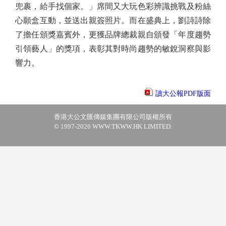
兜裹，給手找個家。」席間又大玩色彩辨識挑戰及粉絲
心願盒互動，並送出親簽照片。而在盛典上，劉詩詩除
了擔任頒獎嘉賓外，更獲品牌總裁親自頒發「年度趨勢
引領藝人」的獎項，表彰其對時尚趨勢的敏銳洞察與影
響力。
讀大公報PDF版面
香港大公文匯傳媒集團有限公司版權所有
© 1997-2026 WWW.TKWW.HK LIMITED.