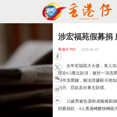
涉宏福苑假募捐 
香港仔 P03
2026-04-10
去年宏福苑大火後，有人在網上
理近6.5萬元款項，被控一項
用作洗黑錢，雖沒證據顯示他知
個月、罰款及向事主賠償。
32歲男被告湛樹成報稱廚師。
招募捐款，4人透過轉數快轉賬