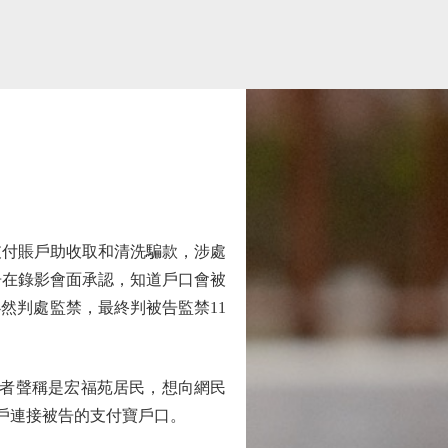
支付賬戶助收取和清洗騙款，涉處
告在錄影會面承認，知道戶口會被
然判處監禁，最終判被告監禁11
帖者聲稱是宏福苑居民，想向網民
賬戶連接被告的支付寶戶口。