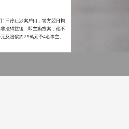
2月1日停止涉案戶口，警方翌日拘
理非法得益後，即主動投案，他不
元及賠償約2.5萬元予4名事主。