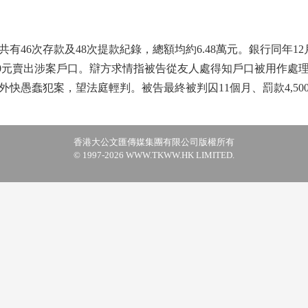
共有46次存款及48次提款紀錄，總額均約6.48萬元。銀行同年1
800元賣出涉案戶口。辯方求情指被告從友人處得知戶口被用作處
快愚蠢犯案，望法庭輕判。被告最終被判囚11個月、罰款4,500
香港大公文匯傳媒集團有限公司版權所有
© 1997-2026 WWW.TKWW.HK LIMITED.