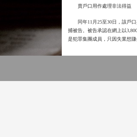
賣戶口用作處理非法得益
同年11月25至30日，該戶口
捕被告。被告承認在網上以3,
是犯罪集團成員，只因失業想賺外