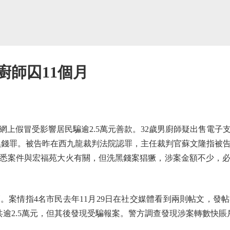
廚師囚11個月
假冒受影響居民騙逾2.5萬元善款。32歲男廚師疑出售電子
洗黑錢罪。被告昨在西九龍裁判法院認罪，主任裁判官蘇文隆指被
悉案件與宏福苑大火有關，但洗黑錢案猖獗，涉案金額不少，必
案情指4名市民去年11月29日在社交媒體看到兩則帖文，發
共逾2.5萬元，但其後發現受騙報案。警方調查發現涉案轉數快