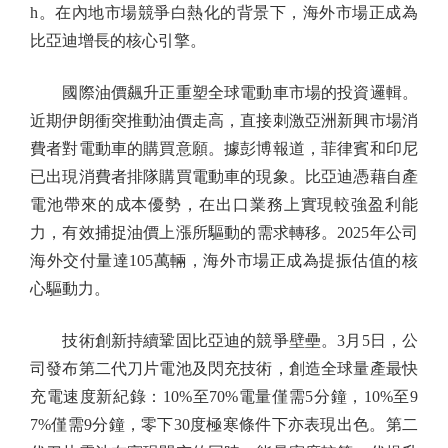
h。在內地市場競爭白熱化的背景下，海外市場正成為
比亞迪增長的核心引擎。
國際油價飆升正重塑全球電動車市場的投資邏輯。
近期伊朗衝突推動油價走高，直接刺激亞洲新興市場消
費者對電動車的購買意願。據彭博報道，菲律賓和印尼
已出現消費者排隊購買電動車的現象。比亞迪憑藉自產
電池帶來的成本優勢，在出口業務上實現較強盈利能
力，有效捕捉油價上漲所驅動的需求轉移。2025年公司
海外交付量達105萬輛，海外市場正成為提振估值的核
心驅動力。
技術創新持續鞏固比亞迪的競爭壁壘。3月5日，公
司發布第二代刀片電池及閃充技術，創造全球量產最快
充電速度新紀錄：10%至70%電量僅需5分鐘，10%至9
7%僅需9分鐘，零下30度極寒條件下亦表現出色。第二