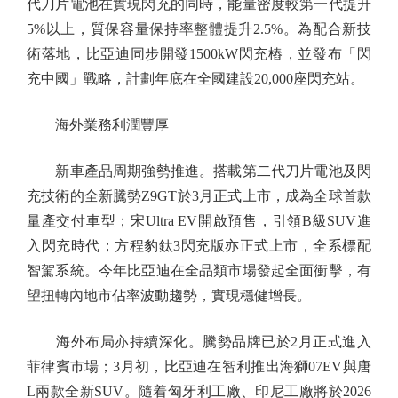
代刀片電池在實現閃充的同時，能量密度較第一代提升
5%以上，質保容量保持率整體提升2.5%。為配合新技
術落地，比亞迪同步開發1500kW閃充樁，並發布「閃
充中國」戰略，計劃年底在全國建設20,000座閃充站。
海外業務利潤豐厚
新車產品周期強勢推進。搭載第二代刀片電池及閃
充技術的全新騰勢Z9GT於3月正式上市，成為全球首款
量產交付車型；宋Ultra EV開啟預售，引領B級SUV進
入閃充時代；方程豹鈦3閃充版亦正式上市，全系標配
智駕系統。今年比亞迪在全品類市場發起全面衝擊，有
望扭轉內地市佔率波動趨勢，實現穩健增長。
海外布局亦持續深化。騰勢品牌已於2月正式進入
菲律賓市場；3月初，比亞迪在智利推出海獅07EV與唐
L兩款全新SUV。隨着匈牙利工廠、印尼工廠將於2026