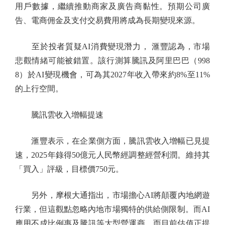
用戶數據，繼續推動商家及廣告商黏性。預期公司廣
告、電商佣金及支付交易費用將成為長期變現來源。
至於投者質疑AI消費變現潛力， 滙豐認為，市場
悲觀情緒可能被錯置。該行測算騰訊及阿里巴巴（998
8）於AI變現機會，可為其2027年收入帶來約8%至11%
的上行空間。
騰訊雲收入增幅提速
滙豐表示，在企業側方面，騰訊雲收入增幅已見提
速，2025年錄得50億元人民幣經調整經營利潤。維持其
「買入」評級，目標價750元。
另外，摩根大通指出，市場擔心AI將顛覆內地網遊
行業，但這觀點忽略內地市場獨特的供給側限制。而AI
應用不成比例惠及騰訊等大型營運商，而目前估值正提