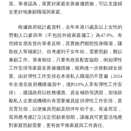
策。筆者認為，落實好家庭友善僱傭措施，可以支援婦
女更好地兼顧職場與家庭。
根據政府統計處資料，去年本港15歲及以上女性的
勞動人口參與率（不包括外籍家庭傭工）為47.9%。有
些婦女朋友曾向筆者反映，其實她們都想投身職場，賺
取收入幫補家計。但考慮到子女年幼，需要照顧，難以
兼顧工作。筆者相信，只要有政策配套協助，例如彈性
工作安排等家庭友善僱傭措施，能夠進一步推動婦女就
業。由於彈性工作安排在本港私人職場仍不普遍（2024
年全港非政府機構僱員中，僅約10%人享有彈性工作安
排），建議政府以稅務優惠、資金補助等誘因，加強鼓
勵私人企業或機構向有需要僱員提供彈性工作安排，甚
至育兒假，以便僱員照顧及陪伴年幼子女。長遠而言，
當局應考慮訂立法定照顧者假期，讓僱員可更靈活地應
對家庭照顧需要，更有效平衡家庭與工作責任。