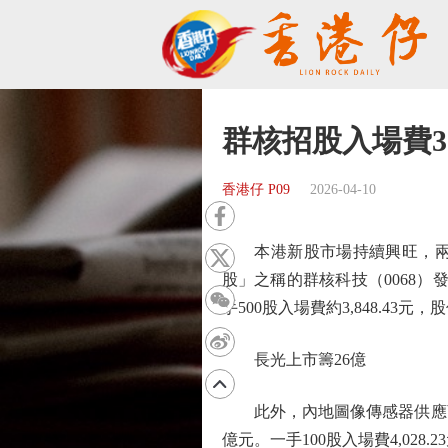
群核招股入場費38
香港仔 P09
2026-04-10
本港新股市場持續興旺，兩隻
股」之稱的群核科技（0068）發
手500股入場費約3,848.4
長光上市籌26億
此外，內地圖像傳感器供應商長光辰
億元。一手100股入場費4,02