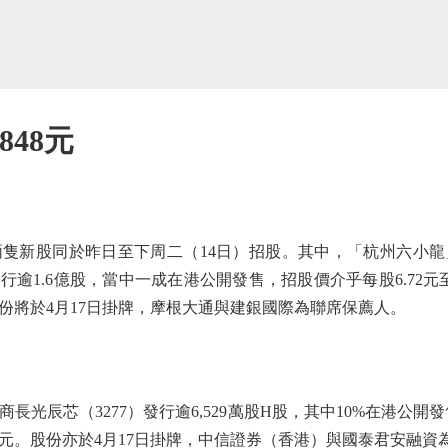
48元
新股同於昨日至下周二（14日）招股。其中，「杭州六小龍
行逾1.6億股，當中一成在港公開發售，招股價介乎每股6.72元至7
3元，股份將於4月17日掛牌，摩根大通與建銀國際為聯席保薦人。
芯（3277）發行逾6,529萬股H股，其中10%在港公開發售
8.23元。股份亦於4月17日掛牌，中信證券（香港）與國泰君安融