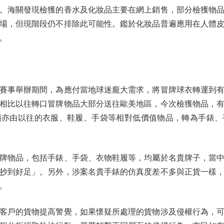
。海關發現檢獲的香水及化妝品主要在網上銷售，部分檢獲物
場，但現階段仍不排除此可能性。鑑於化妝品普遍應用在人體
。
事舉辦期間，為應付當地球迷龐大需求，將冒牌球衣轉運到有
相比以往轉口冒牌物品大部分送往歐美地區，今次檢獲物品，
類亦由以往的衣服、鞋履、手袋等相對低價值物品，轉為手錶、
物品，包括手錶、手袋、衣物鞋履等，均屬於名貴牌子，當中
抄到好足」。另外，涉案名貴手錶的仿真度差不多與正貨一樣
。
戶的貨物提高警覺，如果懷疑所處理的貨物涉及侵權行為，可