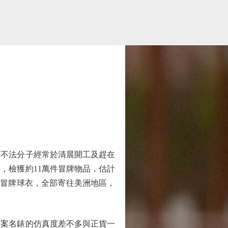
不法分子經常於清晨開工及趕在
件，檢獲約11萬件冒牌物品，估計
疑冒牌球衣，全部寄往美洲地區，
案名錶的仿真度差不多與正貨一