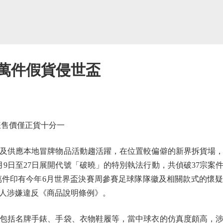
 萬件假貨侵世盃
錶售價僅正貨十分一
供應本地冒牌物品活動趨活躍，在位置較偏僻的新界拆貨場，
9日至27日展開代號「破曉」的特別執法行動，共偵破37宗案
括一萬件印有今年6月世界盃決賽周參賽足球隊隊徽及相關款式的懷
3人涉嫌違反《商品說明條例》。
括名牌手錶、手袋、衣物鞋履等，當中球衣的仿真度頗高，涉