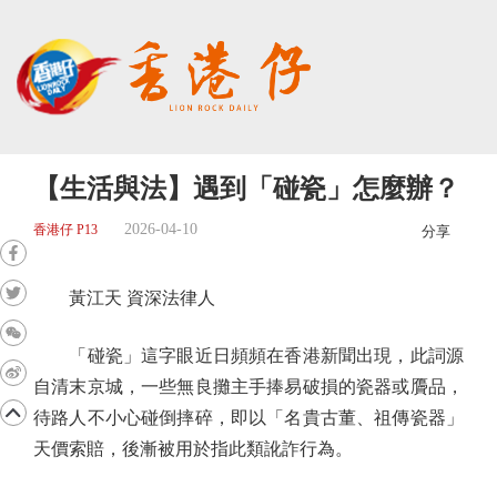
【生活與法】遇到「碰瓷」怎麼辦？
2026-04-10
香港仔 P13
分享
黃江天 資深法律人
「碰瓷」這字眼近日頻頻在香港新聞出現，此詞源
自清末京城，一些無良攤主手捧易破損的瓷器或贗品，
待路人不小心碰倒摔碎，即以「名貴古董、祖傳瓷器」
天價索賠，後漸被用於指此類訛詐行為。