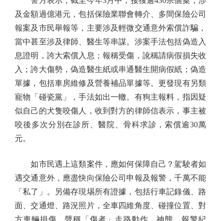
警方表示，截至今年3月中，接獲逾430宗個案，涉
及金額過億港元，包括保險業聯會轉介、多間保險公司
報案及市民舉報等，主要涉及輕微交通意外索償詐騙，
當中甚至涉及律師、醫生等串謀。涉案手法包括偽造入
息證明，誇大索償入息；報稱受傷，訛稱請病假損失收
入；誇大傷勢，偽造醫生紙或串通醫生開病假紙；偽造
單據，包括車房維修及營養補品單據等。更發現有另類
寵物「碰瓷黨」，手法如出一轍。有狗主報料，指因疑
似自己的犬隻咬傷人，收到對方的律師信表示，事主被
咬後多次分別在診所、醫院、骨科求診，索償逾30萬
元。
如市民遇上這類案件，應如何保障自己？駕駛者如
遇交通意外，應盡快向保險公司申報及報警，千萬不能
「私了」。另備存現埸所有證據，包括行車記錄儀、路
面、交通燈、路況照片，全車四維角度、碰撞位置、對
方車輛損傷、聲稱「傷者」走路動作、神態、報警紀