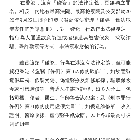
在香港，沒有「碰瓷」的法律定義，更無獨立罪
名。相反，內地有最高法院、最高檢察院及公安部於20
20年9月22日聯合印發《關於依法辦理「碰瓷」違法犯
罪案件的指導意見》，對「碰瓷」行為作出法律界定：
指行為人通過故意製造或者編造其被害假象，採取詐
騙、敲詐勒索等方式，非法索取財物的行為。
雖然這類「碰瓷」行為在港沒有法律定義，但可能
觸犯香港《盜竊罪條例》第16A條的欺詐罪，如故意製
造假車禍、假裝受傷、偽造醫療及維修單據，騙取保險
金或司機賠償等；普通法串謀欺詐罪，如多人分工，包
括司機、傷者、醫生、律師等合謀犯案；及《刑事罪行
條例》第71條的使用虛假文書罪，如僞造維修單、收入
證明、醫療收據、虛假醫生紙索賠。以上各罪最高可被
判監14年。