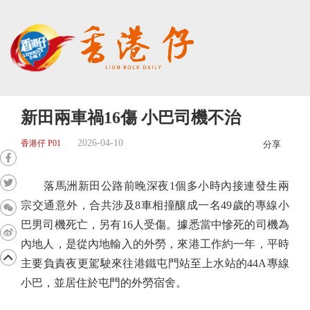
新田兩車禍16傷 小巴司機不治
2026-04-10
香港仔 P01
分享
落馬洲新田公路前晚深夜1個多小時內接連發生兩
宗交通意外，合共涉及8車相撞釀成一名49歲的專線小
巴男司機死亡，另有16人受傷。據悉當中慘死的司機為
內地人，是從內地輸入的外勞，來港工作約一年，平時
主要負責夜更駕駛來往港鐵屯門站至上水站的44A專線
小巴，並居住於屯門的外勞宿舍。