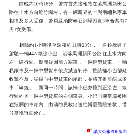
前晚約10時16分，警方首先接報指在落馬洲新田公
路往上水方向近竹園村，有一輛新界的士與兩輛私家車
相撞及多人受傷。警員及消防奉召到場證實3車合共有7
男1女受傷。
相隔約1小時後至深夜約11時28分，一名49歲男子
駕駛一輛44A專線小巴，沿落馬洲新田公路往上水方向
左一線行駛。期間疑因前方塞車，一輛輕型貨車、一輛
私家車及一輛中型貨車依次減速剎停，惟該輛小巴卻疑
收掣不及，猛撞向中型貨車的尾部，並將其推前釀成多
車「串燒」，而同一時間，該輛小巴亦撞到正沿左二線
行駛的另一輛中型貨車的右側車身。小巴司機當場被困
在毀爛的車頭內，由消防員救出送往博愛醫院搶救，惜
於當晚證實死亡。
讀大公報PDF版面