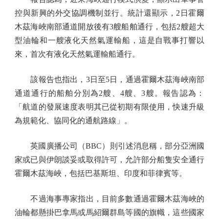
控與新興的外交協調機制並行。統計還顯示，2日霍爾
木茲海峽南部通道開放後有3艘船舶通行，包括2艘超大
型油輪和一艘液化天然氣運輸船，這是自戰事打響以
來，首次有液化天然氣運輸船通行。
該報告也指出，3日至5日，通過霍爾木茲海峽南部
通道通行的船舶分別為2艘、4艘、3艘。報告認為：
「航道的發展速度表明其已從初期有限使用，快速升級
為規範化、協同化的通航路線」。
英國廣播公司（BBC）則引述消息稱，部分亞洲國
家或已與伊朗談妥或取得許可，允許部分船隻安全通行
霍爾木茲海峽，包括巴基斯坦、印度和菲律賓等。
不過海事專家指出，目前多數通過霍爾木茲海峽的
油輪都懸掛巴拿馬或馬紹爾群島等國的旗幟，這些國家