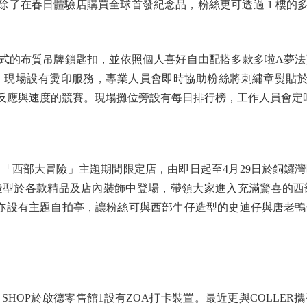
了在春日體驗店購買全球首發紀念品，粉絲更可透過 1 樓的多
的布質吊牌鎖匙扣，並依照個人喜好自由配搭多款多啦A夢法
，現場設有燙印服務，專業人員會即時協助粉絲將刺繡章熨貼於
反應與速度的競賽。現場攤位旁設有每日排行榜，工作人員會定
西部大冒險」主題期間限定店，由即日起至4月29日於銅鑼灣
型於各款精品及店內裝飾中登場，帶領大家進入充滿驚喜的西
，亦設有主題自拍亭，讓粉絲可與西部牛仔造型的史迪仔與唐老
Y SHOP於啟德零售館1設有ZOA打卡裝置。最近更與COLLER