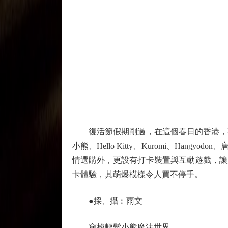
復活節假期剛過，在這個春日的香港，不
小熊、Hello Kitty、Kuromi、H
情選購外，更設有打卡裝置與互動遊戲，讓
卡體驗，其萌爆模樣令人買不停手。
●採、攝︰雨文
穿梭輕鬆小熊魔法世界