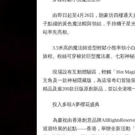
由即日起至4月26日，朗豪坊四樓通天
子點綴的黃色魔法帽與領結，手持糰子星光魔杖的夢
站率先亮相。
3.5米高的魔法師造型輕鬆小熊率領小白
旅程。粉絲可穿梭於巨型魔法書、七彩神秘
現場設有互動體驗區，輕觸「Hot Magi
主角及一款神秘隱藏版，為這場奇幻冒險留下獨一無
精品及逾200款日版原創新品，並以全港
投入多啦A夢櫻花盛典
為慶祝由香港創意品牌AllRightsRese
巡迴特展的起點——香港，舉辦全新活動「