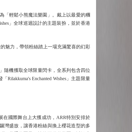
為「輕鬆小熊魔法樂園」。戴上以最愛的糰
 Wishes」全球巡迴設計的主題裝扮，並於香港
愛的魅力，帶領粉絲踏上一場充滿驚喜的幻彩
扭卡機」隨機獲取全球限量閃卡，全系列包含四位
's Enchanted Wishes」主題限量
」巡迴特展在國際舞台上大獲成功，ARR特別安排於
銅鑼灣盛放，讓香港粉絲與換上櫻花造型的多