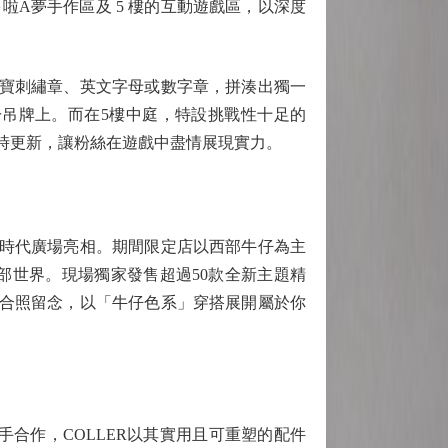
啦A夢手作區及 5 樓的互動遊戲區，以深度
寶刺繡章、英文字母或數字章，拼湊出獨一
吊牌上。而在5樓中庭，特設挑戰性十足的
時更新，讓粉絲在遊戲中盡情展現實力。
時代廣場亮相。期間限定店以西部牛仔為主
部世界。現場獨家發售超過50款全新主題精
鴨合照留念，以「牛仔色系」穿搭展開屬於你
攜手合作，COLLER以其實用且可重塑的配件