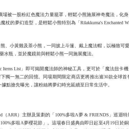
廣場被一股粉紅色魔法力量籠罩，輕鬆小熊施展神奇魔法，化身
幻造型，是輕鬆小熊特別為「Rilakkuma's Enchanted
熊、小黃雞及茶小熊，一同披上斗篷、戴上魔法帽，以極致可
藥水瓶，並於魔鏡前與輕鬆小熊一同施展魔法。
c Items List」即可揭開魔法師的神秘工具，更可於「魔法
二的回憶。同場期間限定商店更將推出逾30款全球首發「Rilakkuma
唯一據點搶先曝光，讓粉絲將夢幻時光延續至日常生活中。
rved（ARR）主辦及策劃的「100%多啦A夢 & FRIENDS
100%多啦A夢櫻花節」。這場春日盛典由即日起至4月19日於