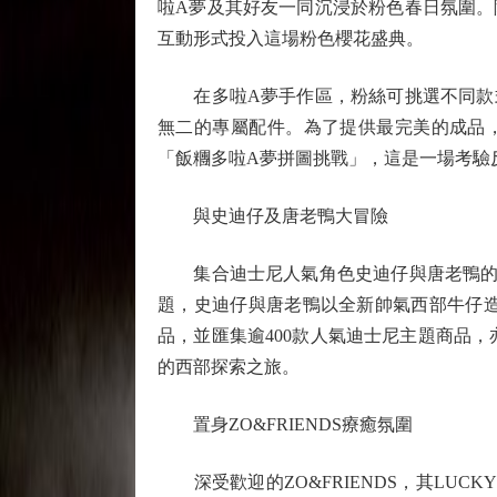
啦A夢及其好友一同沉浸於粉色春日氛圍。除
互動形式投入這場粉色櫻花盛典。
在多啦A夢手作區，粉絲可挑選不同款式
無二的專屬配件。為了提供最完美的成品
「飯糰多啦A夢拼圖挑戰」，這是一場考驗
與史迪仔及唐老鴨大冒險
集合迪士尼人氣角色史迪仔與唐老鴨的「
題，史迪仔與唐老鴨以全新帥氣西部牛仔造
品，並匯集逾400款人氣迪士尼主題商品
的西部探索之旅。
置身ZO&FRIENDS療癒氛圍
深受歡迎的ZO&FRIENDS，其LUCK