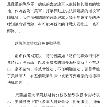
最嚴重的戰爭罪，總統的言論讓軍人處於極其艱難的境
地。作為曾為（美軍）打擊行動提供法律建議的退役軍
職律師，我們深知總統的言論與軍人幾十年來接受的法
律訓練背道而馳，有可能將我們的作戰人員推上一條不
歸路。」
越戰美軍曾抗命免犯戰爭罪
兩名作者補充說，特朗普諸如「將伊朗轟炸回到石
器時代」等言論，以及美國國防部長海格塞斯「不留活
口、毫不留情」等威脅說法，不僅明顯違法，更是背離
了美國軍人「在整個職業生涯中被教導要遵循的道德和
法律原則」。
馬薩諸塞大學阿默斯特分校政治學教授卡彭特表
示，美國歷史上有很多軍人質疑命令、拒絕服從、消極