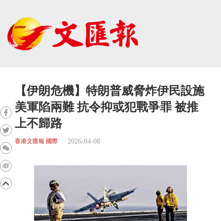
【伊朗危機】特朗普威脅炸伊民設施
美軍陷兩難 抗令抑或犯戰爭罪 被推
上不歸路
2026-04-08
香港文匯報 國際