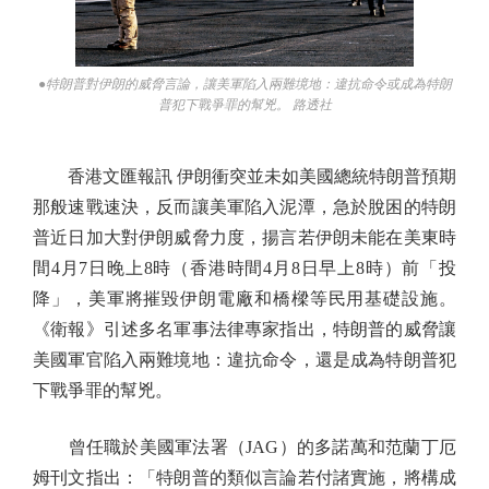
●特朗普對伊朗的威脅言論，讓美軍陷入兩難境地：違抗命令或成為特朗
普犯下戰爭罪的幫兇。 路透社
香港文匯報訊 伊朗衝突並未如美國總統特朗普預期
那般速戰速決，反而讓美軍陷入泥潭，急於脫困的特朗
普近日加大對伊朗威脅力度，揚言若伊朗未能在美東時
間4月7日晚上8時（香港時間4月8日早上8時）前「投
降」，美軍將摧毀伊朗電廠和橋樑等民用基礎設施。
《衛報》引述多名軍事法律專家指出，特朗普的威脅讓
美國軍官陷入兩難境地：違抗命令，還是成為特朗普犯
下戰爭罪的幫兇。
曾任職於美國軍法署（JAG）的多諾萬和范蘭丁厄
姆刊文指出：「特朗普的類似言論若付諸實施，將構成