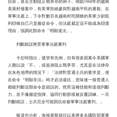
抗命，甚至主動阻止戰爭罪的例子。例如1968年的越南
美萊村慘案中，有美軍拒絕參與對越南平民的屠殺。在
軍事法庭上，下令對數百名越南村民開槍的美軍少尉凱
利辯稱自己只是服從命令，但法庭裁定這不能成為辯護
理由，強調此類命令「明顯違法」。
判斷錯誤將受軍事法庭審判
卡彭特指出，儘管有先例，但有很多因素令美國軍
人難以說「不」，或挺身阻止戰爭罪，尤其是在法律存
在灰色地帶的情況下：「法律對普通士兵的要求是，僅
在命令『明顯非法』時才必須違抗，意味連一個普通人
都能判斷這類命令是錯誤的。然而這種技能和道德判斷
力，並不像服從指揮、協同行動那樣被反覆訓練。一旦
判斷錯誤，士兵完全可能因抗命被軍事法庭審判。」
報道也分析，海格塞斯就任以來將多名國防部軍事