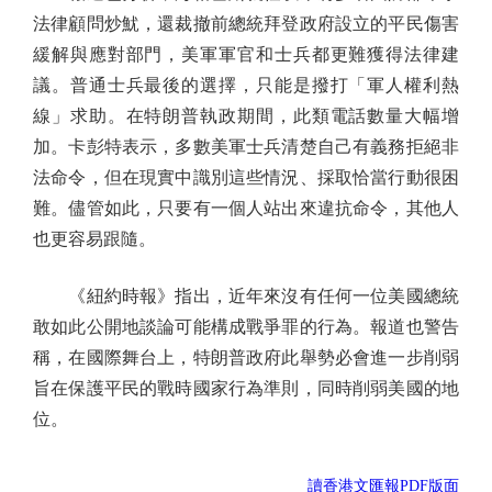
法律顧問炒魷，還裁撤前總統拜登政府設立的平民傷害
緩解與應對部門，美軍軍官和士兵都更難獲得法律建
議。普通士兵最後的選擇，只能是撥打「軍人權利熱
線」求助。在特朗普執政期間，此類電話數量大幅增
加。卡彭特表示，多數美軍士兵清楚自己有義務拒絕非
法命令，但在現實中識別這些情況、採取恰當行動很困
難。儘管如此，只要有一個人站出來違抗命令，其他人
也更容易跟隨。
《紐約時報》指出，近年來沒有任何一位美國總統
敢如此公開地談論可能構成戰爭罪的行為。報道也警告
稱，在國際舞台上，特朗普政府此舉勢必會進一步削弱
旨在保護平民的戰時國家行為準則，同時削弱美國的地
位。
讀香港文匯報PDF版面