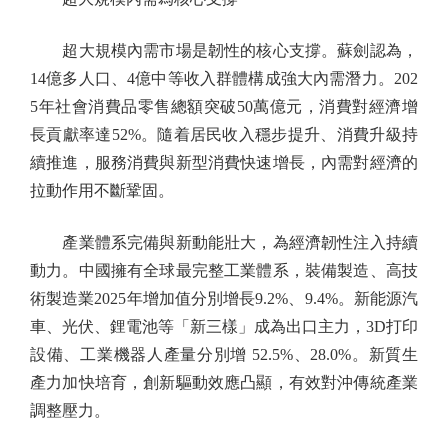
超大規模內需市場是韌性的核心支撐。蘇劍認為，
14億多人口、4億中等收入群體構成強大內需潛力。202
5年社會消費品零售總額突破50萬億元，消費對經濟增
長貢獻率達52%。隨着居民收入穩步提升、消費升級持
續推進，服務消費與新型消費快速增長，內需對經濟的
拉動作用不斷鞏固。
產業體系完備與新動能壯大，為經濟韌性注入持續
動力。中國擁有全球最完整工業體系，裝備製造、高技
術製造業2025年增加值分別增長9.2%、9.4%。新能源汽
車、光伏、鋰電池等「新三樣」成為出口主力，3D打印
設備、工業機器人產量分別增 52.5%、28.0%。新質生
產力加快培育，創新驅動效應凸顯，有效對沖傳統產業
調整壓力。