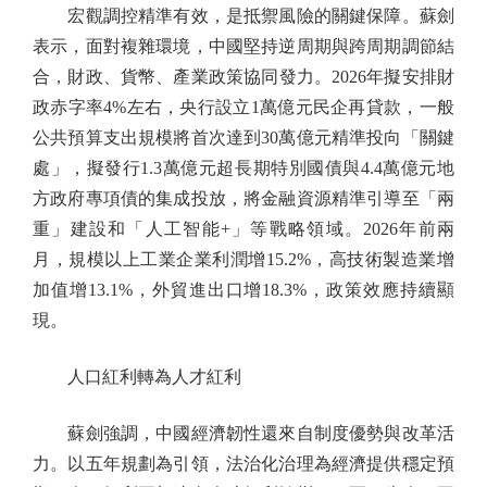
宏觀調控精準有效，是抵禦風險的關鍵保障。蘇劍
表示，面對複雜環境，中國堅持逆周期與跨周期調節結
合，財政、貨幣、產業政策協同發力。2026年擬安排財
政赤字率4%左右，央行設立1萬億元民企再貸款，一般
公共預算支出規模將首次達到30萬億元精準投向「關鍵
處」，擬發行1.3萬億元超長期特別國債與4.4萬億元地
方政府專項債的集成投放，將金融資源精準引導至「兩
重」建設和「人工智能+」等戰略領域。2026年前兩
月，規模以上工業企業利潤增15.2%，高技術製造業增
加值增13.1%，外貿進出口增18.3%，政策效應持續顯
現。
人口紅利轉為人才紅利
蘇劍強調，中國經濟韌性還來自制度優勢與改革活
力。以五年規劃為引領，法治化治理為經濟提供穩定預