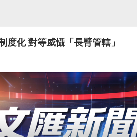
制度化 對等威懾「長臂管轄」