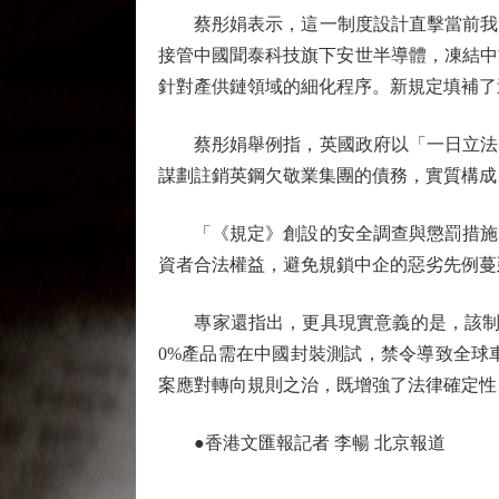
蔡彤娟表示，這一制度設計直擊當前我國
接管中國聞泰科技旗下安世半導體，凍結中
針對產供鏈領域的細化程序。新規定填補了
蔡彤娟舉例指，英國政府以「一日立法」
謀劃註銷英鋼欠敬業集團的債務，實質構成
「《規定》創設的安全調查與懲罰措施，
資者合法權益，避免規鎖中企的惡劣先例蔓
專家還指出，更具現實意義的是，該制度
0%產品需在中國封裝測試，禁令導致全球
案應對轉向規則之治，既增強了法律確定性
●香港文匯報記者 李暢 北京報道