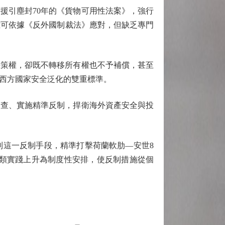
引塵封70年的《貨物可用性法案》，強行
雖可依據《反外國制裁法》應對，但缺乏專門
策權，卻既不轉移所有權也不予補償，甚至
西方國家安全泛化的雙重標準。
查、實施精準反制，捍衛海外資產安全與投
這一反制手段，精準打擊荷蘭軟肋—安世8
此類實踐上升為制度性安排，使反制措施從個