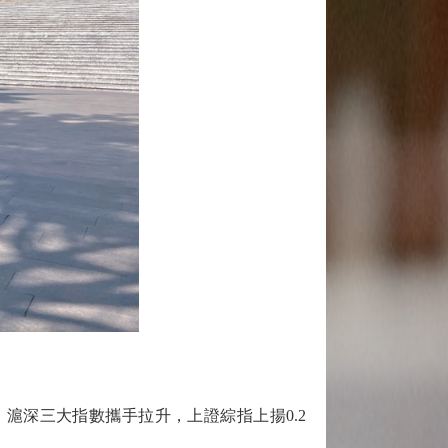
滬深三大指數攜手拉升，上證綜指上揚0.2