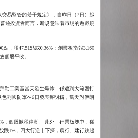
交易監管的若干規定》，自昨日（7日）起
於普通投資者而言，新規意味着市場的遊戲規
漲47.51點或0.36%；創業板指報3,160
81隻個股平收。
拜勒工業區當天發生爆炸，係遭到大範圍打
。以色列國防軍在6日發表聲明稱，當天對伊朗
%，個股掀漲停潮。 此外，行業板塊中，稀
股跌1%，四大行逆市下探，農行、建行跌超