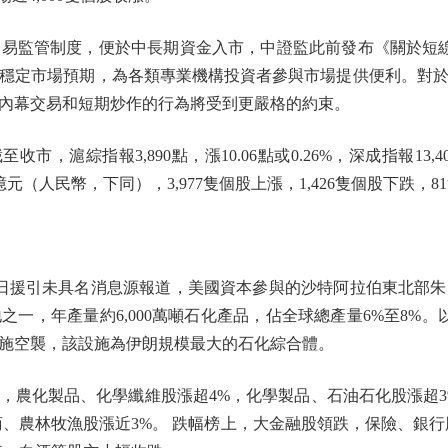
監管制度，便於中長期資金入市，中證監此前發布《關於短線
穩定市場預期，為各類專業機構投資者參與市場提供便利。對
內幕交易和短期炒作的行為將受到更嚴格的約束。
指報3,890點，漲10.06點或0.26%，深成指報13,400點，
238億元（人民幣，下同），3,977隻個股上漲，1,426隻個股下跌，
援引未具名消息源報道，美國資本參與的沙特阿拉伯東北部朱
一，年產量約6,000萬噸石化產品，佔全球總產量6%至8%
施空襲，該設施為伊朗規模最大的石化綜合體。
農化製品、化學纖維股漲超4%，化學製品、石油石化股漲超3
商、農林牧漁股漲近3%。 跌幅榜上，大金融股領跌，保險、銀行