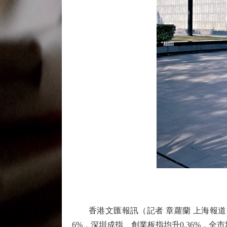
香港文匯報訊（記者 章蘿蘭 上海報道）
6%，深圳成指、創業板指均升0.36%，全市