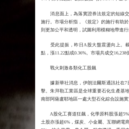
消息面上，為落實證券法規定的短線交易
施行。市場分析指，《規定》的施行有助於
則更加公平和透明，試圖利用模糊地帶進行
受此提振，昨日A股大盤震盪向上。截至收市，滬綜
點，漲11.22點或0.36%。市場共成交16,
戰火刺激各類化工股飆
據新華社消息，伊朗法爾斯通訊社在7日
擊。朱拜勒工業區是全球重要石化生產基地之
南部阿薩盧耶地區一處大型石化綜合設施實
A股化工賽道狂飆，化學原料股漲超5%，
土股亦漲超6%，煤炭、小金屬、互聯網電