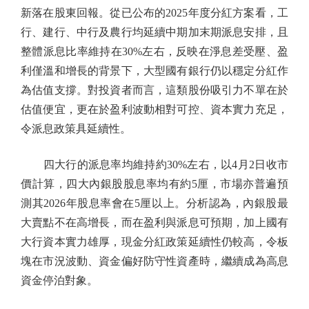
新落在股東回報。從已公布的2025年度分紅方案看，工
行、建行、中行及農行均延續中期加末期派息安排，且
整體派息比率維持在30%左右，反映在淨息差受壓、盈
利僅溫和增長的背景下，大型國有銀行仍以穩定分紅作
為估值支撐。對投資者而言，這類股份吸引力不單在於
估值便宜，更在於盈利波動相對可控、資本實力充足，
令派息政策具延續性。
四大行的派息率均維持約30%左右，以4月2日收市
價計算，四大內銀股股息率均有約5厘，市場亦普遍預
測其2026年股息率會在5厘以上。分析認為，內銀股最
大賣點不在高增長，而在盈利與派息可預期，加上國有
大行資本實力雄厚，現金分紅政策延續性仍較高，令板
塊在市況波動、資金偏好防守性資產時，繼續成為高息
資金停泊對象。