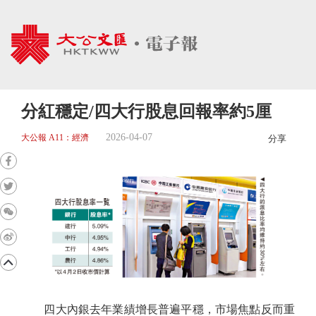
分紅穩定/四大行股息回報率約5厘
2026-04-07
大公報 A11：經濟
分享
四大內銀去年業績增長普遍平穩，市場焦點反而重