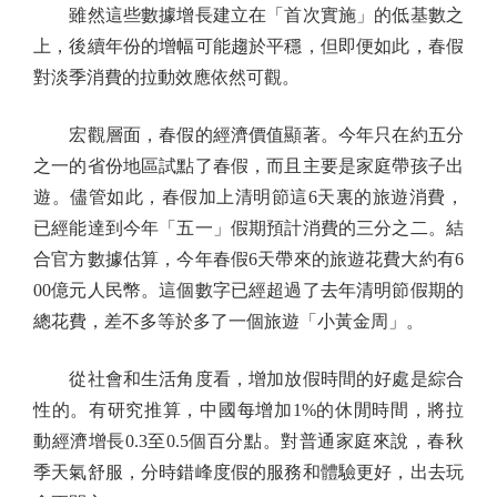
雖然這些數據增長建立在「首次實施」的低基數之
上，後續年份的增幅可能趨於平穩，但即便如此，春假
對淡季消費的拉動效應依然可觀。
宏觀層面，春假的經濟價值顯著。今年只在約五分
之一的省份地區試點了春假，而且主要是家庭帶孩子出
遊。儘管如此，春假加上清明節這6天裏的旅遊消費，
已經能達到今年「五一」假期預計消費的三分之二。結
合官方數據估算，今年春假6天帶來的旅遊花費大約有6
00億元人民幣。這個數字已經超過了去年清明節假期的
總花費，差不多等於多了一個旅遊「小黃金周」。
從社會和生活角度看，增加放假時間的好處是綜合
性的。有研究推算，中國每增加1%的休閒時間，將拉
動經濟增長0.3至0.5個百分點。對普通家庭來說，春秋
季天氣舒服，分時錯峰度假的服務和體驗更好，出去玩