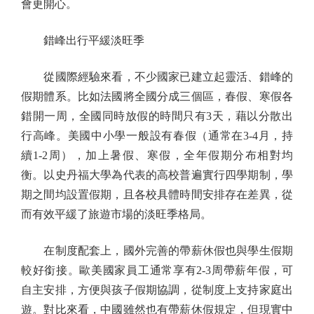
會更開心。
錯峰出行平緩淡旺季
從國際經驗來看，不少國家已建立起靈活、錯峰的
假期體系。比如法國將全國分成三個區，春假、寒假各
錯開一周，全國同時放假的時間只有3天，藉以分散出
行高峰。美國中小學一般設有春假（通常在3-4月，持
續1-2周），加上暑假、寒假，全年假期分布相對均
衡。以史丹福大學為代表的高校普遍實行四學期制，學
期之間均設置假期，且各校具體時間安排存在差異，從
而有效平緩了旅遊市場的淡旺季格局。
在制度配套上，國外完善的帶薪休假也與學生假期
較好銜接。歐美國家員工通常享有2-3周帶薪年假，可
自主安排，方便與孩子假期協調，從制度上支持家庭出
遊。對比來看，中國雖然也有帶薪休假規定，但現實中