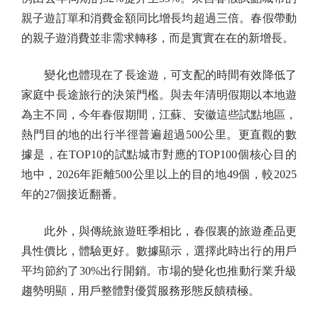
親子遊訂單和消費金額同比增長均超過三倍。春假帶動
的親子遊消費並非需求轉移，而是實實在在的新增長。
變化也體現在了長途遊，可支配的時間有效降低了
家庭中長途旅行的決策門檻。與去年清明假期以本地遊
為主不同，今年春假期間，江蘇、安徽這些試點地區，
熱門目的地的出行半徑普遍超過500公里。更直觀的數
據是，在TOP10的試點城市對應的TOP100個核心目的
地中，2026年距離500公里以上的目的地49個，較2025
年的27個接近翻番。
此外，與傳統旅遊旺季相比，春假裏的旅遊產品更
具性價比，體驗更好。數據顯示，選擇此時出行的用戶
平均節約了30%出行開銷。市場的變化也推動行業升級
趨勢明顯，用戶整體對優質服務形態反饋積極。