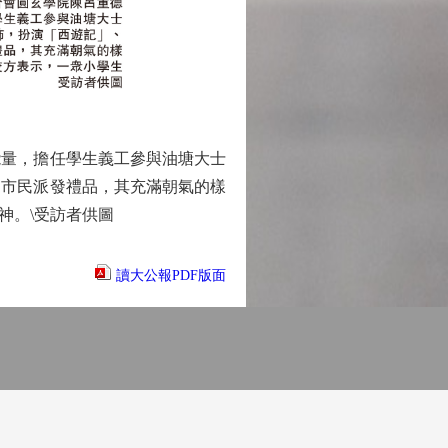
量，擔任學生義工參與油塘大士
向市民派發禮品，其充滿朝氣的樣
神。\受訪者供圖
讀大公報PDF版面