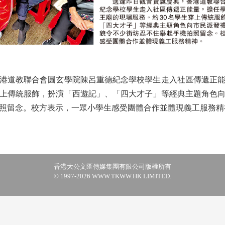
道教聯合會圓玄學院陳呂重德紀念學校學生走入社區傳遞正能
穿上傳統服飾，扮演「西遊記」、「四大才子」等經典主題角色
照留念。校方表示，一眾小學生感受團體合作並體現義工服務精
香港大公文匯傳媒集團有限公司版權所有
© 1997-2026 WWW.TKWW.HK LIMITED.