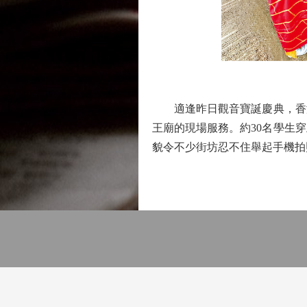
適逢昨日觀音寶誕慶典，香港
王廟的現場服務。約30名學生
貌令不少街坊忍不住舉起手機拍