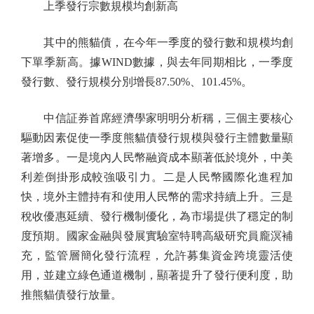
上季發行宗數規模均創新高
其中的熊貓債，在今年一季度的發行數和規模均創
下單季新高。據WIND數據，與去年同期相比，一季度
發行數、發行規模分別增長87.50%、101.45%。
中信証券首席經濟學家明明分析稱，三個主要核心
驅動因素促使一季度熊貓債發行規模與發行主體數量顯
著增多。一是境內人民幣融資成本顯著低於境外，中美
利差倒掛形成較強吸引力。二是人民幣國際化進程加
快，境外主體持有和使用人民幣的需求持續上升。三是
稅收優惠延續、發行機制優化，為市場提供了穩定的制
度預期。國家金融與發展實驗室特聘高級研究員龐溟補
充，監管層簡化發行流程，允許募集資金跨境靈活使
用，並建立綠色通道機制，顯著提升了發行便利度，助
推熊貓債發行放量。