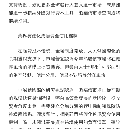
支持態度，鼓勵更多全球發行人進入這一市場，未來如
能進一步接納外國銀行資本工具，熊貓債市場空間還將
繼續打開。
業界冀優化跨境資金使用機制
在融資成本優勢、金融制度開放、人民幣國際化的
長期邏輯支撐下，市場普遍認為今年熊貓債市場將在嚴
控風險的基礎上提質擴容。但業內人士也關注可能面對
的匯率波動、信用分層、信息不對稱等潛在風險。
中誠信國際的研究觀點認為，熊貓債市場正從前期
的規模快速擴張階段，轉向高質量發展的新階段，從投
資者角度出發，需要建立分層分類的管理機制和風險防
控緩衝體系。龐溟預計，相關部門將優化跨境資金使用
機制，進一步縮減募集資金跨境使用的負面清單，建設