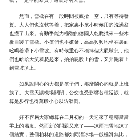
橇，一定不能辜負了這麼好的大雪。
然而，雪橇在有一段時間被瘋搶一空，只有等待發
貨。大人們也沒乾等着，把家裏小孩小時候用的洗澡盆
也搬了出來。有動手能力極強的德國人乾脆找來一些木
板自製了雪橇。小孩們也不嫌棄，高高興興地坐在裏面
吆喝着滑下小雪坡。有時候重心不穩摔個大屁墩兒，他
們也哈哈大笑着爬起來，拍拍屁股上的雪，又奔跑着上
到雪坡頂上。
如果說開心的大都是孩子們，那麼鬧心的就是上班
族了。大雪天讓機場關閉，公交也受影響各種延誤，就
算是步行也得萬般小心以防滑倒。
好不容易大家總算在二月初的一天迎來了穩穩當當
零上的溫度。然而新的問題又來了——凍雨把雪地凍了
個結實，整個柏林的道路都如同溜冰場一般極滑無比，