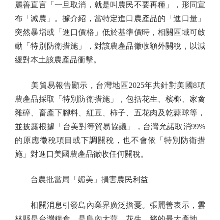
麗善直言「一旦取消，就是叫農民不要再種」，形同宣
布「滅農」。據介紹，當特定進口農產品的「進口量」
突然暴增或「進口價格」低於基準價時，相關區域可啟
動「特別防衛措施」，對該農產品徵收額外關稅，以減
緩對本土該農產品衝擊。
美貿易報告顯示，台灣地區2025年共針對美國8項
農產品採取「特別防衛措施」，包括花生、檳榔、家禽
雜碎、畜產下腳料、紅豆、柿子、五花肉及乾蒜球等，
並披露根據「台美對等貿易協議」，台灣允諾取消99%
的原應徵稅項目或下調關稅，也不會依「特別防衛措
施」對進口美國農產品徵收任何關稅。
台農批當局「媚美」損害農民利益
相關消息引發島內業界廣泛擔憂。張麗善表示，雲
林縣是台灣糧倉，是島內大蒜、花生、豬的最大產地，