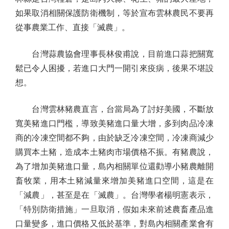
如果取消相關保護防衛機制，等於宣布雲林農民不要再
從事農業工作、直接「滅農」。
台灣蒜農協會理事長林俊甫說，目前進口蒜把關寬
鬆已令人困擾，若進口大門一開引來疫病，後果不堪設
想。
台灣雲林豬農直言，台當局為了討好美國，不斷放
寬美豬進口門檻，導致美豬進口量大增，多到肉品冷凍
商的冷凍空間都不夠，由於缺乏冷凍空間，冷凍商減少
購買本土豬，造成本土豬肉市場價格不振。有豬農說，
為了增加美豬進口量，島內相關單位還勸導小豬農離開
畜牧業，用本土豬減量來增加美豬進口空間，這是在
「減農」，甚至是在「滅農」。台灣學者楊明憲表示，
「特別防衛措施」一旦取消，假如未來前述農畜產品進
口量變多，進口價格又低於基準，對島內相關產業會有