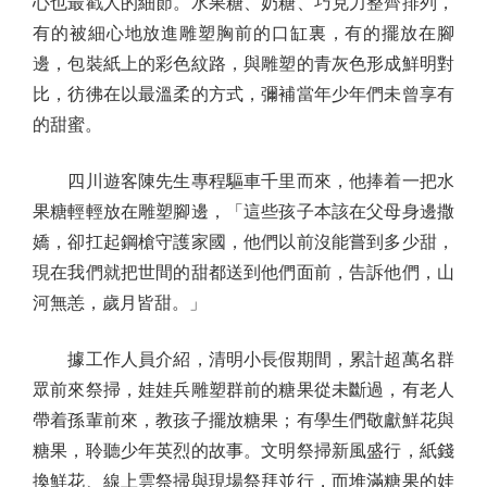
心也最戳人的細節。水果糖、奶糖、巧克力整齊排列，
有的被細心地放進雕塑胸前的口缸裏，有的擺放在腳
邊，包裝紙上的彩色紋路，與雕塑的青灰色形成鮮明對
比，彷彿在以最溫柔的方式，彌補當年少年們未曾享有
的甜蜜。
四川遊客陳先生專程驅車千里而來，他捧着一把水
果糖輕輕放在雕塑腳邊，「這些孩子本該在父母身邊撒
嬌，卻扛起鋼槍守護家國，他們以前沒能嘗到多少甜，
現在我們就把世間的甜都送到他們面前，告訴他們，山
河無恙，歲月皆甜。」
據工作人員介紹，清明小長假期間，累計超萬名群
眾前來祭掃，娃娃兵雕塑群前的糖果從未斷過，有老人
帶着孫輩前來，教孩子擺放糖果；有學生們敬獻鮮花與
糖果，聆聽少年英烈的故事。文明祭掃新風盛行，紙錢
換鮮花、線上雲祭掃與現場祭拜並行，而堆滿糖果的娃