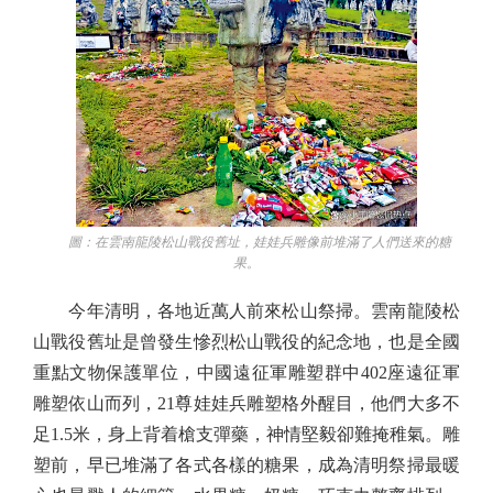
圖：在雲南龍陵松山戰役舊址，娃娃兵雕像前堆滿了人們送來的糖
果。
今年清明，各地近萬人前來松山祭掃。雲南龍陵松
山戰役舊址是曾發生慘烈松山戰役的紀念地，也是全國
重點文物保護單位，中國遠征軍雕塑群中402座遠征軍
雕塑依山而列，21尊娃娃兵雕塑格外醒目，他們大多不
足1.5米，身上背着槍支彈藥，神情堅毅卻難掩稚氣。雕
塑前，早已堆滿了各式各樣的糖果，成為清明祭掃最暖