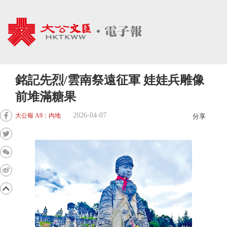
銘記先烈/雲南祭遠征軍 娃娃兵雕像
前堆滿糖果
2026-04-07
大公報 A9：內地
分享