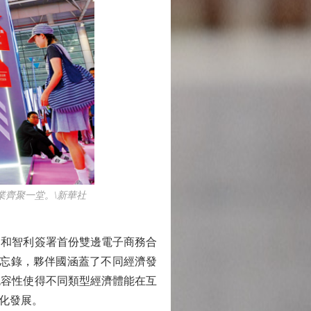
業齊聚一堂。\新華社
國和智利簽署首份雙邊電子商務合
備忘錄，夥伴國涵蓋了不同經濟發
包容性使得不同類型經濟體能在互
化發展。