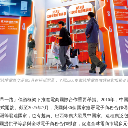
電商交易會3月在福州開幕，全國3300多家跨境電商供應鏈和服務企
路」倡議框架下推進電商國際合作重要舉措。2016年，中
式開啟。截至2025年7月，我國與36個國家簽署電子商務合作
洲等發達國家，也有越南、巴西等廣大發展中國家。這種廣泛
國提供平等參與全球電子商務合作機會，促進全球電商市場多元