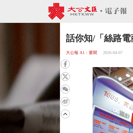
話你知/「絲路電
大公報 A1：要聞
2026-04-07