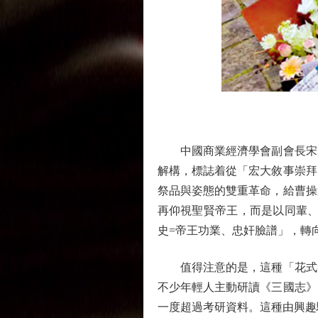
中國商業經濟學會副會長宋向
解構，標誌着從「宏大敘事崇拜
祭品與姿態的雙重革命，給曹操
再仰視聖賢帝王，而是以同輩、
史=帝王功業、忠奸臉譜」，轉
值得注意的是，這種「花式祭
不少年輕人主動研讀《三國志》
一度超過考研資料。這種由興趣