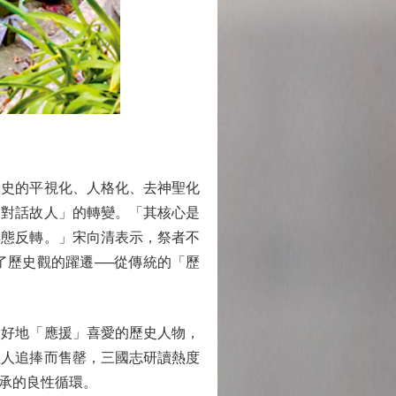
史的平視化、人格化、去神聖化
「對話故人」的轉變。「其核心是
姿態反轉。」宋向清表示，祭者不
了歷史觀的躍遷──從傳統的「歷
好地「應援」喜愛的歷史人物，
輕人追捧而售罄，三國志研讀熱度
承的良性循環。