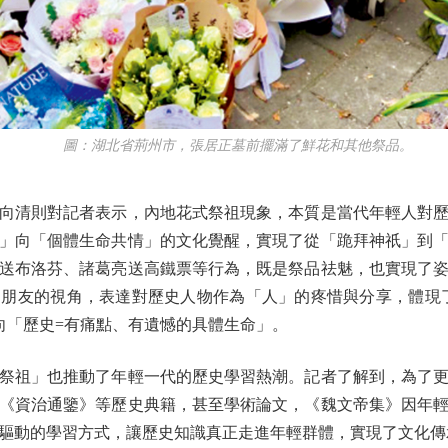
圖：湖北省荊州市，張居正墓前擺滿了鮮花和其他祭品。
清則對記者表示，內地花式祭祖現象，本質是當代年輕人對歷
」向「個體生命共情」的文化覺醒，實現了從「跪拜神祇」到
送布洛芬、諸葛亮送高鐵票等行為，既是祭品祛魅，也實現了
朋友的視角，表達對歷史人物作為「人」的疼惜與分享，體現
向「歷史=有痛點、有遺憾的具體生命」。
祖」也推動了年輕一代的歷史學習熱潮。記者了解到，為了更
《資治通鑒》等歷史典籍，甚至學術論文，《魏文帝集》因年
驅動的學習方式，讓歷史知識真正走進年輕群體，實現了文化傳