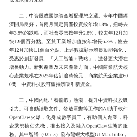
二，中資股成國際資金增配理想之選。今年中國經
濟開局良好，首兩月固定資產投資按年增1.8%，扭轉去
年3.8%的跌幅，而社會零售按年升2.8%，較去年12月加
快1.9個百分點。至於工業增加值按年增長6.3%，較去
年12月加快1.1個百分點。上述數據顯示增長動能強化，
受惠於創新發展、「人工智能＋戰略」，激發更大潛在
增長動力。新興產業及未來產業方面，中國商業航天核
心產業規模在2025年估計逾萬億元，商業航天企業逾60
0間，中資科技股可望持續吸引新資金。
三，中國內地「養龍蝦」熱潮，提升中資科技股吸
引力。可自動讀取文件、發放電郵等工作的AI助手軟件
OpenClaw火爆，化身成數字員工，有助個人創業，科
企乘勢搶佔先機，推出接入及融入OpenClaw生態的服
務。其中智譜（02513）發布龍蝦大模型GLM-5-Turbo，