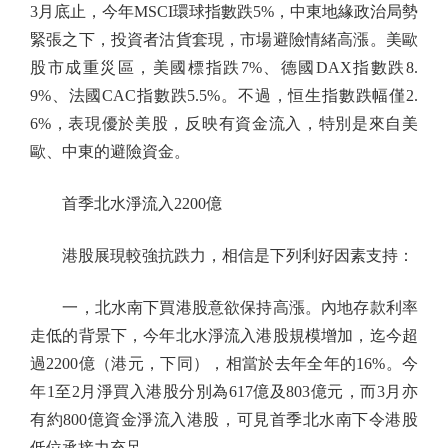
3月底止，今年MSCI環球指數跌5%，中東地緣政治局勢
緊張之下，投資者沽貨套現，市場避險情緒高漲。美歐
股市成重災區，美國標指跌7%、德國DAX指數跌8.
9%、法國CAC指數跌5.5%。不過，恒生指數跌幅僅2.
6%，表現優於美股，反映有資金流入，特別是來自美
歐、中東的避險資金。
首季北水淨流入2200億
港股展現較強抗跌力，相信是下列利好因素支持：
一，北水南下買港股意欲保持高漲。內地存款利率
走低的背景下，今年北水淨流入港股規模增加，迄今超
過2200億（港元，下同），相當於去年全年的16%。今
年1至2月淨買入港股分別為617億及803億元，而3月亦
有約800億資金淨流入港股，可見首季北水南下令港股
低位承接力充足。