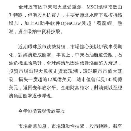
全球股市因中東戰火遭受重創，MSCI環球指數由
升轉跌，但港股具抗震力，主要受惠北水南下規模持續
增加，加上AI助手軟件OpenClaw興起「養龍蝦」熱
潮，資金吸納中資科技股。
近期環球股市跌勢持續，市場擔心美以伊戰事長期
化，對經濟造成衝擊。事實上，中東石油航道受阻，石
油危機風險急升，全球經濟恐因油價暴漲而陷入衰退，
投資市場出現大規模走資套現潮，環球股市市值大蒸
發，損失一度超逾12萬億美元，總市值曾低見145萬億
美元，返回去年底水平。金融財富縮水，對消費以至經
濟負面衝擊逐步浮現。
今年恒指表現優於美股
市場憂慮加息，市場流動性抽緊，股市轉跌。截至