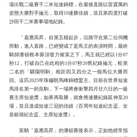
場出戰二級賽千二米短途錦標，在最後直路以雷霆萬鈞
姿態大勝對手掄元，取得19連勝佳績，並且第四度打破
沙田千二米賽事場地紀錄。
「嘉應高昇」自第五檔起步，沿路守在第二位伺機
而動，進入直路，已經變成了是馬王的表演時間，最終
騎師潘頓根本毋須發力催策之下，馬王就已經以1分07
秒12，打破自己在此程的1分07秒20舊紀錄掄元，較第
二名的「驕陽明駒」相距四又四分之一個馬位大勝而
回。這匹2025年珠穆朗馬峰錦標盟主、目前在世界短途
馬排名第一的良駒，下一場將會衝擊四月廿六日的一級
賽主席短途獎，如果再取勝，就會將連勝紀錄延伸至20
場，並且達成短途三冠的佳績（百周年短途紀念盃、女
皇銀禧紀念盃、主席短途獎）。
策騎「嘉應高昇」的潘頓賽後表示，正如他經常指