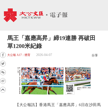
馬王「嘉應高昇」締19連勝 再破田
草1200米紀錄
2026-04-07
大公報 A17：體育
分享
【大公報訊】香港馬王「嘉應高昇」6日在沙田馬