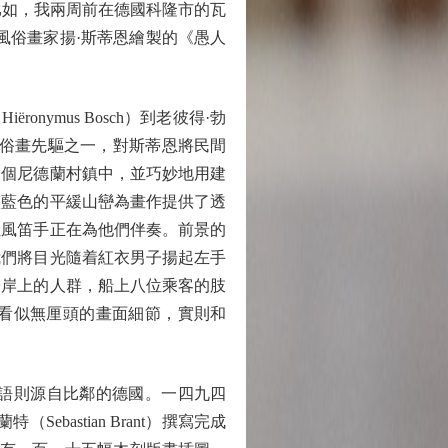
比如，我兩周前在德國科隆市的瓦
時代」風俗畫家揚·斯蒂恩繪製的《愚人
ymus Bosch）到老彼得·勃
為西方風俗畫先驅之一，對斯蒂恩將民間
一個尼德蘭村鎮中，並巧妙地用建
淡藍色的平緩山巒為畫作提供了透
位風笛手正在為他們伴奏。前景的
我們將目光隨着紅衣男子揚起左手
於岸上的人群，船上八位乘客的肢
看似無厘頭的畫面細節，實則和
語則源自比鄰的德國。一四九四
astian Brant）撰寫完成