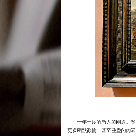
一年一度的愚人節剛過。關於
更多幽默歡愉，甚至整蠱的內涵