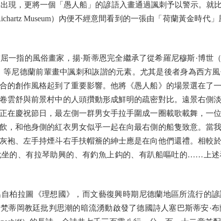
屢屢出現，更將一個「愚人船」的諺語入畫通過諷刺予以警示。就
f Richartz Museum）內便不經意間看到的一張由「荷蘭黃金
風俗畫家，揚·斯蒂恩完全繼承了從希羅尼穆斯·博世（Hiëron
l the Elder）等尼德蘭前輩畫中諷刺和詼諧的元素。尤其是後者身
合的創作風格起到了重要影響。他將《愚人船》的場景選在了
卷雲舒與前景村中的人頭攢動形成鮮明的疏密對比。遠景右側
正在慶祝節日，最左側一群男女手拉手圍成一圈載歌載舞，一
飲，和他身側的紅衣男女似乎一起在向最右側的船隻致意。當
灰袍、左手持煙斗右手扶帽簷的紳士應是在向他們還禮。相較
危坐的、有拉琴助興的、有釣魚上鈎的、有趴船嘔吐的……上述
柏拉圖《理想國》，而文藝復興時期尼德蘭地區所流行的諺
岡教廷批判思潮的暗流湧動啟發了德國詩人塞巴斯蒂安·布蘭特（Seb