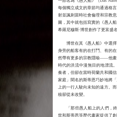
一部名為《愚人船》（Das Na
每個獨立成文的章節均通過格言
射並諷刺當時社會倫理和宗教意識。
圖，其中就包括寫實的《愚人船
希羅尼穆斯·博世創作了更富盛
博世在其《愚人船》中選擇了
身旁的船客有的在打鬥、有的在
然帶有更多的宗教隱喻——他畫
時代的洪流中漫無目的地漂流。
奏者，但卻在當時荷蘭共和國信
家庭」聞名的斯蒂恩巧妙地將「
上的一行人駛向未知的遠方。而
核卻從未改變。
「那些愚人船上的人們，終將
世和斯蒂恩等歷代畫家提供了創