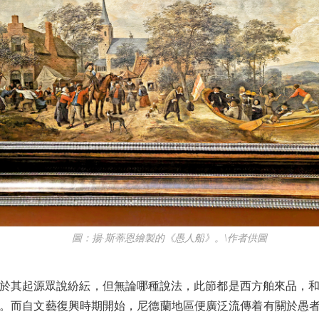
圖：揚·斯蒂恩繪製的《愚人船》。\作者供圖
其起源眾說紛紜，但無論哪種說法，此節都是西方舶來品，和
。而自文藝復興時期開始，尼德蘭地區便廣泛流傳着有關於愚者的