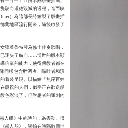
章並配有一百一十五幅木刻版畫插圖。
船隻駛向道德毀滅的過程，進而映
Dürer）為這部長詩繪製了版畫插
尼德蘭地區流行開來，隨後啟發了
女彈着魯特琴為修士伴奏歌唱，
早已迷失了航向……博世的版本顯
引導信眾的能力，使得傳教者都在
中雖同樣包含醉酒者、嘔吐者和演
女的着裝呈現。以描繪「無序百姓
正在慶祝的人們，似乎正在歡送船
宗教色彩淡了，但對愚者的諷刺內
愚人船》中的詩句，為丟勒、博
的《愚人船》，哪怕在時隔數個世