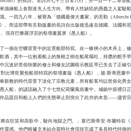
rrenschiff）的長詩。全詩共七千三百零八行，分一百一十二
來描繪船上各類迷失人生方向、帶有人性缺陷的愚蠢之人駕駛
一四九八年，被譽為「德國最偉大畫家」的丟勒（Albrecht 
》。而這部帶有丟勒版畫的長詩自出版後迅速在德國、法國和
名、現存巴黎羅浮宮的祭壇畫翼屏《愚人船》。
一個在空曠背景中的近景船部特寫。在一條狹小的木舟上，修
飲酒，其中一位抱着船上的無根之樹在船尾嘔吐，持槳的舵手
中沉迷於世俗快樂的修士和修女試圖暗示教廷早已失去了正確
對比博世聚焦船部特寫的祭壇畫版《愚人船》，揚·斯蒂恩畫
奉新教的時代背景下淡化了宗教元素，所有船客均以世俗化男
愚人船」的諺語融入了十七世紀荷蘭風俗畫中。城鎮中節禮日
作品題目和船上人們的失態舉止則突出了此作的本意——儘管
在狂笑和高歌中，駛向地獄之門。」塞巴斯蒂安·布蘭特在《
作靈感。他們根據文本結合當時社會現狀完成了各具時代特徵