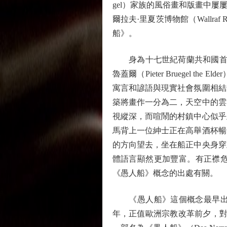
gel）家族的風俗畫和版畫中
爾拉夫·里夏茨博物館（Wallra
船》。
身為十七世紀荷蘭共和國首屈一指的
魯蓋爾（Pieter Bruege
寓言和諺語與現實社會氛圍相結
築將畫作一分為二，天空中的雲
視縱深，而喧鬧的村鎮中心似乎
馬背上一位紳士正在高舉酒杯暢
的方向望去，坐在船正中央身穿
體語言顯然更加豐富。有正襟
《愚人船》概念的出處有關。
《愚人船》這個概念最早出自
年，正值歐洲宗教改革前夕，對梵蒂