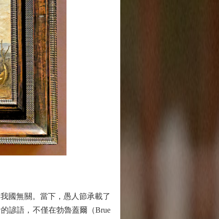
我國無關。當下，愚人節承載了
諺語，不僅在勃魯蓋爾（Brue