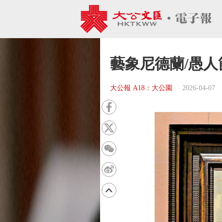
藝象尼德蘭/愚人
大公報 A18：大公園
2026-04-07