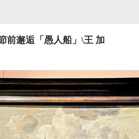
節前邂逅「愚人船」\王 加