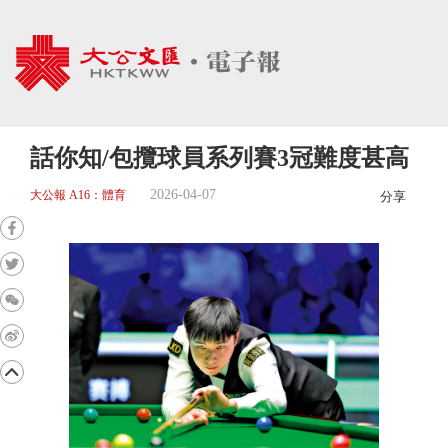
話你知/包攬球員系列賽3冠難度甚高
2026-04-07
大公報 A16：體育
分享