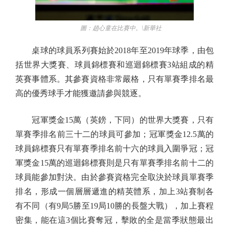
圖：趙心童在比賽中。\新華社
桌球的球員系列賽始於2018年至2019年球季，由包
括世界大獎賽、球員錦標賽和巡迴錦標賽3站組成的精
英賽事體系。其參賽資格非常嚴格，只有單賽季排名最
高的優秀球手才能獲邀請參與競逐。
冠軍獎金15萬（英鎊，下同）的世界大獎賽，只有
單賽季排名前三十二的球員可參加；冠軍獎金12.5萬的
球員錦標賽只有單賽季排名前十六的球員入圍爭冠；冠
軍獎金15萬的巡迴錦標賽則是只有單賽季排名前十二的
球員能參加對決。由於參賽資格完全取決於球員單賽季
排名，形成一個層層遞進的精英體系，加上3站賽制各
有不同（有9局5勝至19局10勝的長盤大戰），加上賽程
密集，能在這3個比賽奪冠，擊敗的全是當季狀態最出