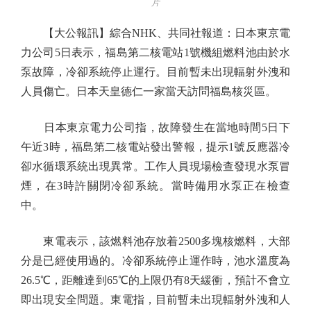
片
【大公報訊】綜合NHK、共同社報道：日本東京電
力公司5日表示，福島第二核電站1號機組燃料池由於水
泵故障，冷卻系統停止運行。目前暫未出現輻射外洩和
人員傷亡。日本天皇德仁一家當天訪問福島核災區。
日本東京電力公司指，故障發生在當地時間5日下
午近3時，福島第二核電站發出警報，提示1號反應器冷
卻水循環系統出現異常。工作人員現場檢查發現水泵冒
煙，在3時許關閉冷卻系統。當時備用水泵正在檢查
中。
東電表示，該燃料池存放着2500多塊核燃料，大部
分是已經使用過的。冷卻系統停止運作時，池水溫度為
26.5℃，距離達到65℃的上限仍有8天緩衝，預計不會立
即出現安全問題。東電指，目前暫未出現輻射外洩和人