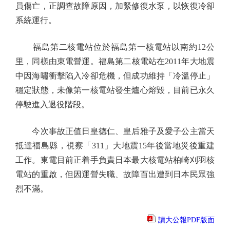
員傷亡，正調查故障原因，加緊修復水泵，以恢復冷卻
系統運行。
福島第二核電站位於福島第一核電站以南約12公
里，同樣由東電營運。福島第二核電站在2011年大地震
中因海嘯衝擊陷入冷卻危機，但成功維持「冷溫停止」
穩定狀態，未像第一核電站發生爐心熔毀，目前已永久
停駛進入退役階段。
今次事故正值日皇德仁、皇后雅子及愛子公主當天
抵達福島縣，視察「311」大地震15年後當地災後重建
工作。東電目前正着手負責日本最大核電站柏崎刈羽核
電站的重啟，但因運營失職、故障百出遭到日本民眾強
烈不滿。
讀大公報PDF版面