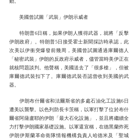
動。
美國曾試圖「武裝」伊朗示威者
特朗普6日稱，如果伊朗人獲得武器，就將「反擊
伊朗政府」。特朗普5日接受霍士新聞採訪時承認，此
次美以伊衝突爆發前幾周，美國曾試圖通過庫爾德人
「秘密武裝」伊朗的反政府示威者，儘管當時美伊正在
就核問題談判。他聲稱，美國送去了「很多槍」，但被
庫爾德武裝扣下了。庫爾德武裝否認曾收到美國的武
器。
伊朗布什爾省和法爾斯省的多處石油化工設施6日
遭美以襲擊。以色列防長卡茨稱，以軍打擊了位於布什
爾省阿薩盧耶的伊朗「最大石化設施」，並且將繼續全
力打擊伊朗國家基礎設施。以軍還宣稱，在德黑蘭炸死
伊朗伊斯蘭革命衛隊情報機構負責人哈德米及「聖城