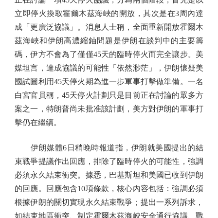
立即停火換取霍爾木茲海峽的開放，其次是在3周內達
成「更廣泛協議」。消息人士稱，全面重新開放霍爾木
茲海峽和伊朗高濃縮鈾問題是伊朗在談判中的主要籌
碼，伊方不會為了僅僅45天的臨時停火而完全讓步。美
媒坦言，達成協議的可能性「依然渺茫」，伊朗懷疑美
國試圖利用45天停火期為進一步軍事打擊做準備。一名
白宮官員稱，45天停火計劃只是目前正在討論的眾多方
案之一，特朗普尚未批准該計劃，美方對伊朗的軍事打
擊仍在繼續。
伊朗媒體6日稍晚時報道指，伊朗就美國提出的結
束戰爭提議作出回應，排除了臨時停火的可能性，強調
必須永久結束衝突。據悉，巴基斯坦和美國已收到伊朗
的回應。回應包含10項條款，核心內容包括：強調必須
根據伊朗的關切實現永久結束戰爭；提出一系列訴求，
如結束地區衝突、制定霍爾木茲海峽安全通行協議、戰