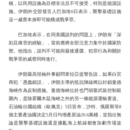
稱，以民用設施為目標非法且不可接受，特別是能源設
施。伊朗外交部發言人巴加埃6日表示，襲擊基礎設施
這一威脅本身即可能構成戰爭罪。
巴加埃表示，在同美國談判的問題上，伊朗有「深
刻且痛苦的經驗」，當前應將全部注意力集中於國家防
禦。他指出，談判不可能與最後通牒、犯罪行為和關於
戰爭罪的威脅同時進行。
伊朗最高領袖外事顧問韋拉亞提警告說，如果白宮
再犯「愚蠢錯誤」，伊朗主導的抵抗陣線將以封鎖曼德
海峽作為反制措施。曼德海峽位於也門胡塞武裝控制範
圍內，是除霍爾木茲海峽之外的另一條能源運輸要道。
石油輸出國組織（歐佩克）5日宣布，沙特、俄羅斯等8
個主要產油國決定5月日均增產原油20.6萬桶，並指出無
論是襲擊基礎設施還是擾亂海上航線都會加劇市場波