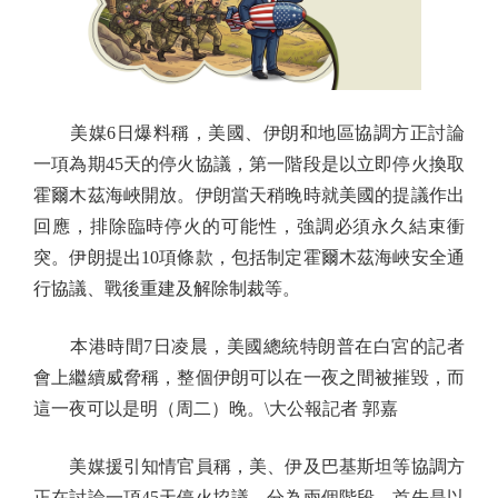
美媒6日爆料稱，美國、伊朗和地區協調方正討論
一項為期45天的停火協議，第一階段是以立即停火換取
霍爾木茲海峽開放。伊朗當天稍晚時就美國的提議作出
回應，排除臨時停火的可能性，強調必須永久結束衝
突。伊朗提出10項條款，包括制定霍爾木茲海峽安全通
行協議、戰後重建及解除制裁等。
本港時間7日凌晨，美國總統特朗普在白宮的記者
會上繼續威脅稱，整個伊朗可以在一夜之間被摧毀，而
這一夜可以是明（周二）晚。\大公報記者 郭嘉
美媒援引知情官員稱，美、伊及巴基斯坦等協調方
正在討論一項45天停火協議，分為兩個階段，首先是以