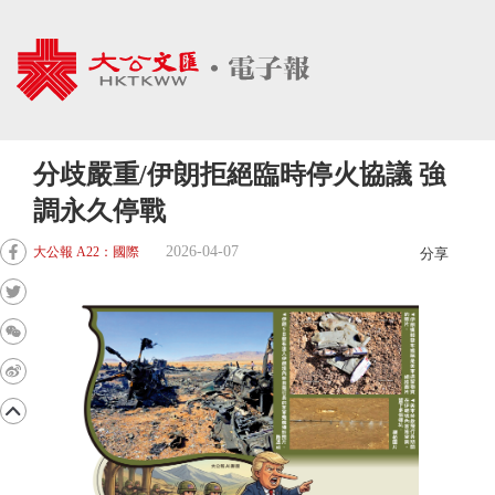
分歧嚴重/伊朗拒絕臨時停火協議 強
調永久停戰
2026-04-07
大公報 A22：國際
分享