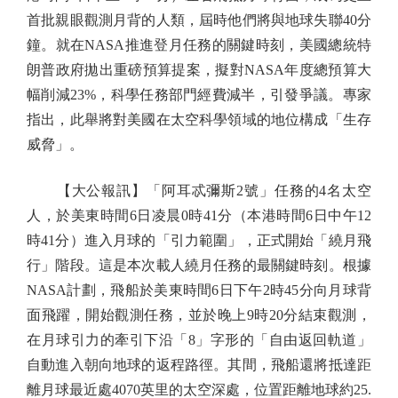
首批親眼觀測月背的人類，屆時他們將與地球失聯40分
鐘。就在NASA推進登月任務的關鍵時刻，美國總統特
朗普政府拋出重磅預算提案，擬對NASA年度總預算大
幅削減23%，科學任務部門經費減半，引發爭議。專家
指出，此舉將對美國在太空科學領域的地位構成「生存
威脅」。
【大公報訊】「阿耳忒彌斯2號」任務的4名太空
人，於美東時間6日凌晨0時41分（本港時間6日中午12
時41分）進入月球的「引力範圍」，正式開始「繞月飛
行」階段。這是本次載人繞月任務的最關鍵時刻。根據
NASA計劃，飛船於美東時間6日下午2時45分向月球背
面飛躍，開始觀測任務，並於晚上9時20分結束觀測，
在月球引力的牽引下沿「8」字形的「自由返回軌道」
自動進入朝向地球的返程路徑。其間，飛船還將抵達距
離月球最近處4070英里的太空深處，位置距離地球約25.