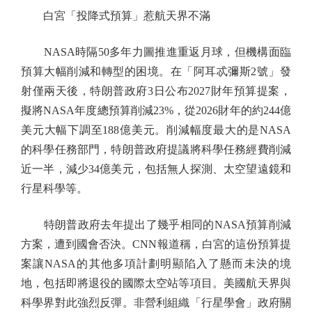
白宮「投降式預算」惹航天界不滿
NASA時隔50多年力圖推進重返月球，但機構面臨
預算大幅削減和轉型的困境。在「阿耳忒彌斯2號」發
射僅兩天後，特朗普政府3日公布2027財年預算提案，
擬將NASA年度總預算削減23%，從2026財年的約244億
美元大幅下調至188億美元。削減幅度最大的是NASA
的科學任務部門，特朗普政府提議將科學任務經費削減
近一半，減少34億美元，包括無人探測、太空望遠鏡和
行星科學等。
特朗普政府去年提出了幾乎相同的NASA預算削減
方案，遭到國會否決。CNN報道稱，白宮的這份預算提
案讓NASA的其他多項計劃明顯陷入了懸而未決的境
地，包括即將退役的國際太空站等項目。美國航天界與
科學界對此強烈反彈。非營利組織「行星學會」政府關