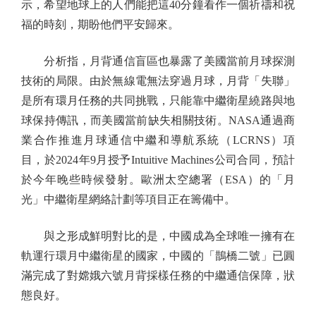
示，希望地球上的人們能把這40分鐘看作一個祈禱和祝
福的時刻，期盼他們平安歸來。
分析指，月背通信盲區也暴露了美國當前月球探測
技術的局限。由於無線電無法穿過月球，月背「失聯」
是所有環月任務的共同挑戰，只能靠中繼衛星繞路與地
球保持傳訊，而美國當前缺失相關技術。NASA通過商
業合作推進月球通信中繼和導航系統（LCRNS）項
目，於2024年9月授予Intuitive Machines公司合同，預計
於今年晚些時候發射。歐洲太空總署（ESA）的「月
光」中繼衛星網絡計劃等項目正在籌備中。
與之形成鮮明對比的是，中國成為全球唯一擁有在
軌運行環月中繼衛星的國家，中國的「鵲橋二號」已圓
滿完成了對嫦娥六號月背採樣任務的中繼通信保障，狀
態良好。