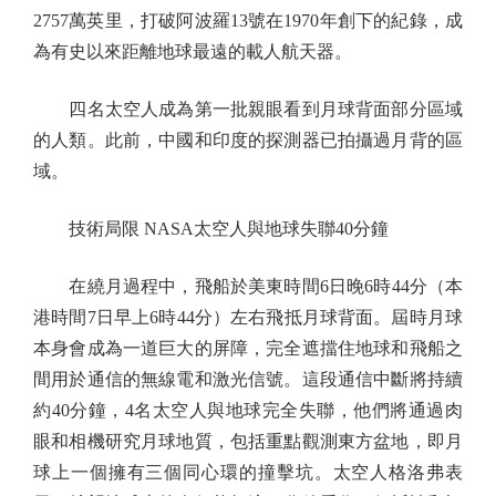
2757萬英里，打破阿波羅13號在1970年創下的紀錄，成
為有史以來距離地球最遠的載人航天器。
四名太空人成為第一批親眼看到月球背面部分區域
的人類。此前，中國和印度的探測器已拍攝過月背的區
域。
技術局限 NASA太空人與地球失聯40分鐘
在繞月過程中，飛船於美東時間6日晚6時44分（本
港時間7日早上6時44分）左右飛抵月球背面。屆時月球
本身會成為一道巨大的屏障，完全遮擋住地球和飛船之
間用於通信的無線電和激光信號。這段通信中斷將持續
約40分鐘，4名太空人與地球完全失聯，他們將通過肉
眼和相機研究月球地質，包括重點觀測東方盆地，即月
球上一個擁有三個同心環的撞擊坑。太空人格洛弗表