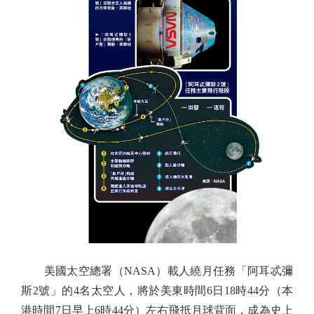
美國太空總署（NASA）載人繞月任務「阿耳忒彌
斯2號」的4名太空人，將於美東時間6日18時44分（本
港時間7日早上6時44分）左右飛抵月球背面，成為史上