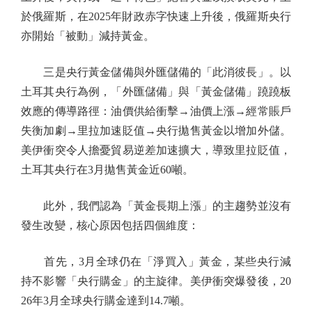
於俄羅斯，在2025年財政赤字快速上升後，俄羅斯央行
亦開始「被動」減持黃金。
三是央行黃金儲備與外匯儲備的「此消彼長」。以
土耳其央行為例，「外匯儲備」與「黃金儲備」蹺蹺板
效應的傳導路徑：油價供給衝擊→油價上漲→經常賬戶
失衡加劇→里拉加速貶值→央行拋售黃金以增加外儲。
美伊衝突令人擔憂貿易逆差加速擴大，導致里拉貶值，
土耳其央行在3月拋售黃金近60噸。
此外，我們認為「黃金長期上漲」的主趨勢並沒有
發生改變，核心原因包括四個維度：
首先，3月全球仍在「淨買入」黃金，某些央行減
持不影響「央行購金」的主旋律。美伊衝突爆發後，20
26年3月全球央行購金達到14.7噸。