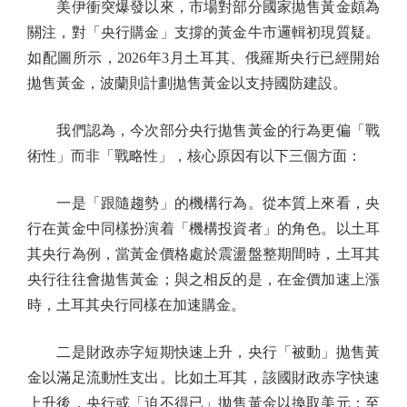
美伊衝突爆發以來，市場對部分國家拋售黃金頗為
關注，對「央行購金」支撐的黃金牛市邏輯初現質疑。
如配圖所示，2026年3月土耳其、俄羅斯央行已經開始
拋售黃金，波蘭則計劃拋售黃金以支持國防建設。
我們認為，今次部分央行拋售黃金的行為更偏「戰
術性」而非「戰略性」，核心原因有以下三個方面：
一是「跟隨趨勢」的機構行為。從本質上來看，央
行在黃金中同樣扮演着「機構投資者」的角色。以土耳
其央行為例，當黃金價格處於震盪盤整期間時，土耳其
央行往往會拋售黃金；與之相反的是，在金價加速上漲
時，土耳其央行同樣在加速購金。
二是財政赤字短期快速上升，央行「被動」拋售黃
金以滿足流動性支出。比如土耳其，該國財政赤字快速
上升後，央行或「迫不得已」拋售黃金以換取美元；至