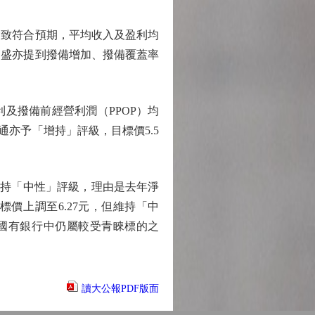
致符合預期，平均收入及盈利均
高盛亦提到撥備增加、撥備覆蓋率
撥備前經營利潤（PPOP）均
通亦予「增持」評級，目標價5.5
維持「中性」評級，理由是去年淨
價上調至6.27元，但維持「中
型國有銀行中仍屬較受青睞標的之
讀大公報PDF版面