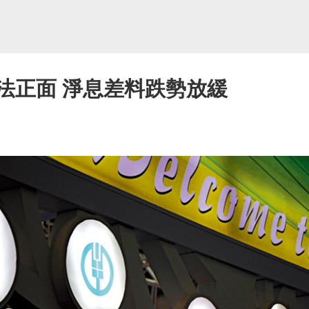
法正面 淨息差料跌勢放緩