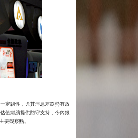
具一定韌性，尤其淨息差跌勢有放
低估值繼續提供防守支持，令內銀
主要觀察點。