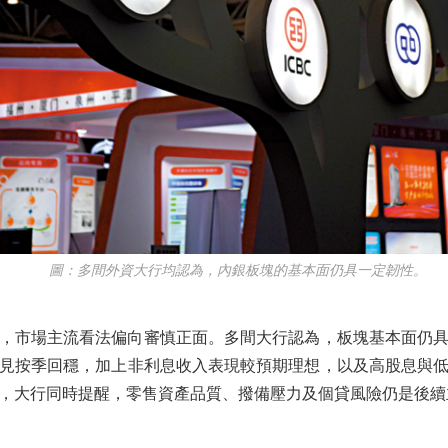
圖：多間外資大行均認為，內銀板塊的基本面仍具一定韌性。
，市場主流看法偏向審慎正面。多間大行認為，板塊基本面仍
見按季回穩，加上非利息收入表現較預期理想，以及高股息與
，大行同時提醒，零售資產品質、撥備壓力及個貸風險仍是後續