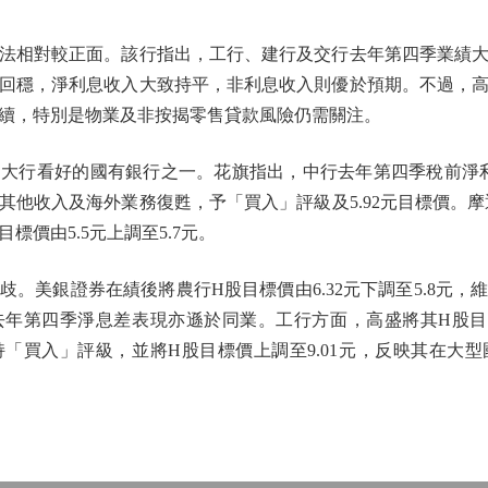
相對較正面。該行指出，工行、建行及交行去年第四季業績大
回穩，淨利息收入大致持平，非利息收入則優於預期。不過，
續，特別是物業及非按揭零售貸款風險仍需關注。
行看好的國有銀行之一。花旗指出，中行去年第四季稅前淨利及
他收入及海外業務復甦，予「買入」評級及5.92元目標價。摩
價由5.5元上調至5.7元。
美銀證券在績後將農行H股目標價由6.32元下調至5.8元，
年第四季淨息差表現亦遜於同業。工行方面，高盛將其H股目標
「買入」評級，並將H股目標價上調至9.01元，反映其在大