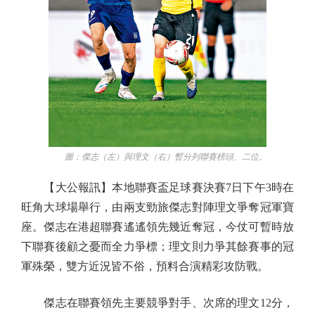
圖：傑志（左）與理文（右）暫分列聯賽榜頭、二位。
【大公報訊】本地聯賽盃足球賽決賽7日下午3時在
旺角大球場舉行，由兩支勁旅傑志對陣理文爭奪冠軍寶
座。傑志在港超聯賽遙遙領先幾近奪冠，今仗可暫時放
下聯賽後顧之憂而全力爭標；理文則力爭其餘賽事的冠
軍殊榮，雙方近況皆不俗，預料合演精彩攻防戰。
傑志在聯賽領先主要競爭對手、次席的理文12分，