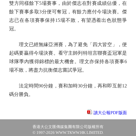
雙方同樣餘下5場賽事，由於傑志在對賽成績佔優，在
餘下賽事多取3分便可奪冠，有餘力應付今場決賽。傑
志已在各項賽事保持15場不敗，有望憑着出色狀態爭
冠。
理文已經無緣亞洲賽，為了避免「四大皆空」，便
起碼要贏得今場決賽。看守主帥列特坦言聯賽盃冠軍是
球隊季內獲得錦標的最大機會。理文亦保持各項賽事6
場不敗，將盡力抗衡傑志嘗試爭冠。
法定時間90分鐘，賽和加時30分鐘，再和即互射12
碼分勝負。
讀大公報PDF版面
香港大公文匯傳媒集團有限公司版權所有
© 1997-2026 WWW.TKWW.HK LIMITED.