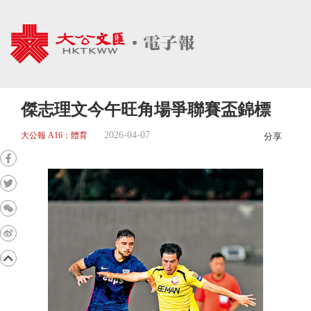
傑志理文今午旺角場爭聯賽盃錦標
2026-04-07
大公報 A16：體育
分享