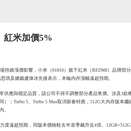
 紅米加價5%
續漲價影響，小米（01810）旗下紅米（REDMI）品牌部
魏思琪及總裁盧偉冰先後表示，本輪內存漲幅遠超預期。
與穩定品質，該公司不得不調整部分產品售價。涉及3款機型：自
下同）；Turbo 5、Turbo 5 Max取消新春特惠，512G大內存
內。
超預期，同版本價格較去年首季飆升近4倍。12GB+512GB版