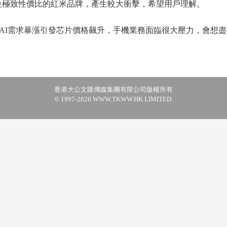
定位極致性價比的紅米品牌，產生較大衝擊，希望用戶理解。
I需求暴漲引發芯片價格飆升，手機業務面臨很大壓力，會想盡
香港大公文匯傳媒集團有限公司版權所有
© 1997-2026 WWW.TKWW.HK LIMITED.