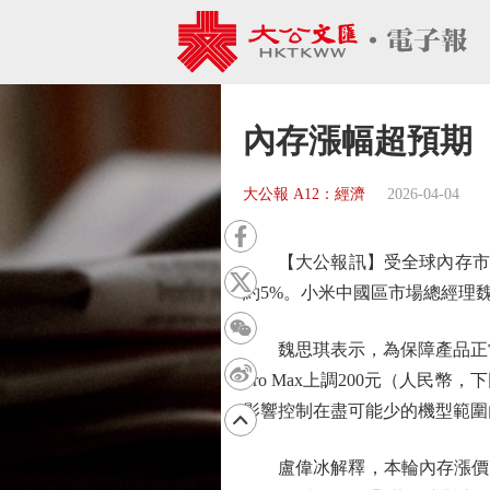
內存漲幅超預期
大公報 A12：經濟
2026-04-04
【大公報訊】受全球內存市場持
約5%。小米中國區市場總經理
魏思琪表示，為保障產品正常供應
Pro Max上調200元（人民幣，
影響控制在盡可能少的機型範圍
盧偉冰解釋，本輪內存漲價力度遠