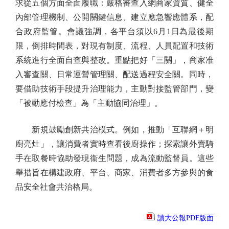
求從五個方面全面履職：嚴格審查入網商家資質、健全
內部管理機制、公開關鍵信息、建立應急響應體系，配
合政府監管。會議強調，各平台須以6月1日為最後期
限，倒排時間表，對現有制度、流程、人員配置和技術
系統進行全面自查與整改。重點把好「三關」，商家准
入審查關、日常運營管理關、配送過程安全關。同時，
要借助技術手段提升治理能力，主動對接監管部門，變
「被動應付檢查」為「主動協同治理」。
新規鼓勵創新共治模式。例如，推動「互聯網＋明
廚亮灶」，讓消費者實時查看後廚操作；探索讓外賣騎
手在取餐時協助發現衞生問題，成為流動監督員。這些
舉措旨在構建政府、平台、商家、消費者多方參與的食
品安全社會共治格局。
讀大公報PDF版面