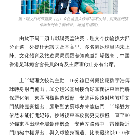
圖：理文門將陳嘉豪（右）今仗後個人錄得7場不失球，與東區門將
保羅並列金手套榜首。\港超官網圖片
由於下周二須出戰聯賽盃決賽，理文今仗輪換大部
分正選，外援杜素諾夫及基高里、多名港足球員均未上
陣。文化體育及旅遊局局長羅淑佩應邀到場觀賽，中國
香港足球總會會長貝鈞奇及主席霍啟山亦有出席。
上半場理文較為主動，16分鐘巴科爾接應劉宇浩傳
球轉身射門偏出，36分鐘米基爾接角球頭槌被東區門將
保羅化解。東區同樣製造威脅，安迪兩度遠射均被理文
門禁陳嘉豪擋出，鷹取聖的罰球亦未能破門，半場雙方
依然未能打開紀錄。換邊後東區攻勢更見積極，直至80
分鐘東區出現全場最佳機會，安迪左路傳中，雷爾斯近
門頭槌中楣彈出，與入球擦身而過。比賽最終以0：0作