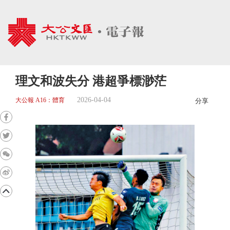
理文和波失分 港超爭標渺茫
2026-04-04
大公報 A16：體育
分享