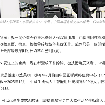
人形機器人市場規模達170億元，中國市場有望突破85億元，佔全球
到家」與一間企業合作推出機器人保潔員服務，由保潔阿姨與機
收拾桌面、擦桌、撿拾零碎垃圾等基礎工作。雖然只是一個開端
上最深遠最深刻的技術革命已到眼前。
賽道上的企業，現在都變成了香餑餑。從技術角度來看，AI領
是說讓AI造萬物。據今年2月份由中國互聯網絡信息中心（CNN
2025年12月，中國生成式人工智能用戶規模達6.02億人，較2
個百分點。
以說是生成式AI技術已經從實驗室走向大眾生活的生動寫照