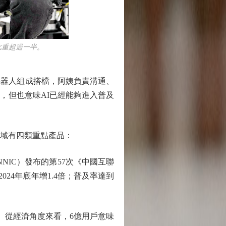
比重超過一半。
器人組成搭檔，阿姨負責溝通、
，但也意味AI已經能夠進入普及
域有四類重點產品：
IC）發布的第57次《中國互聯
024年底年增1.4倍；普及率達到
。從經濟角度來看，6億用戶意味