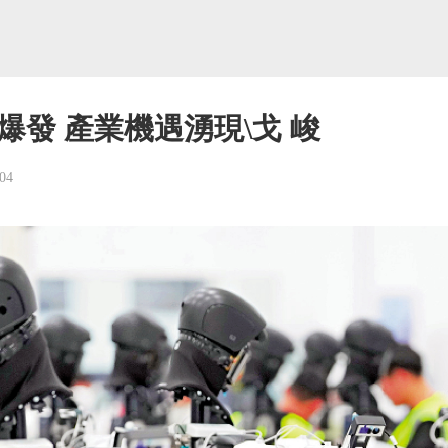
爆發 產業機遇湧現\戈 峻
04