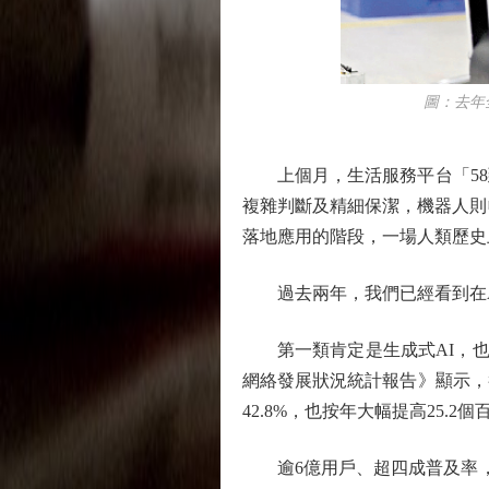
圖：去年全球
上個月，生活服務平台「58
複雜判斷及精細保潔，機器人則
落地應用的階段，一場人類歷史
過去兩年，我們已經看到在AI
第一類肯定是生成式AI，也就
網絡發展狀況統計報告》顯示，截至
42.8%，也按年大幅提高25.2
逾6億用戶、超四成普及率，可