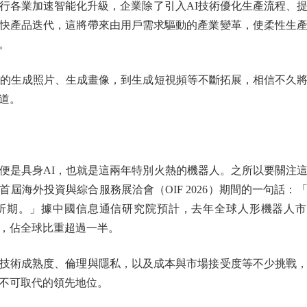
行各業加速智能化升級，企業除了引入AI技術優化生產流程、
快產品迭代，這將帶來由用戶需求驅動的產業變革，使柔性生
。
的生成照片、生成畫像，到生成短視頻等不斷拓展，相信不久將
道。
是具身AI，也就是這兩年特別火熱的機器人。之所以要關注這
屆海外投資與綜合服務展洽會（OIF 2026）期間的一句話
折期。」據中國信息通信研究院預計，去年全球人形機器人市場
元，佔全球比重超過一半。
術成熟度、倫理與隱私，以及成本與市場接受度等不少挑戰，
不可取代的領先地位。