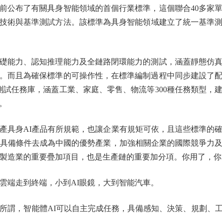
公布了有關具身智能領域的首個行業標準，這個聯合40多家單
礎技術與基準測試方法。該標準為具身智能領域建立了統一基準
能力、認知推理能力及全鏈路閉環能力的測試，涵蓋靜態仿真
。而且為確保標準的可操作性，在標準編制過程中同步建設了
測試任務庫，涵蓋工業、家庭、零售、物流等300種任務類型，
。
具身AI產品有所規範，也讓企業有規矩可依，且這些標準的確
更具備條件去成為中國的優勢產業，加強相關企業的國際競爭力
端製造業的重要疊加項目，也是生產鏈的重要加分項。你用了，
端走到終端，小到AI眼鏡，大到智能汽車。
謂，智能體AI可以自主完成任務，具備感知、決策、規劃、