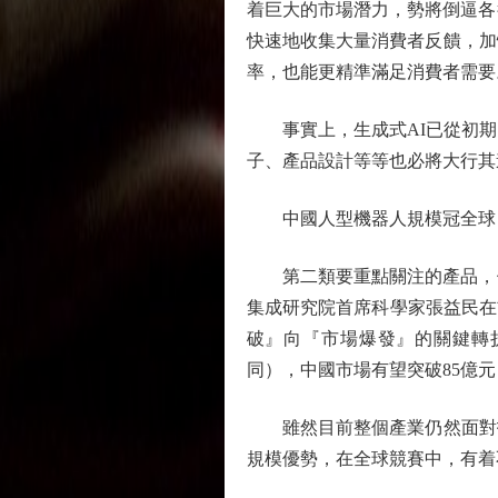
着巨大的市場潛力，勢將倒逼各
快速地收集大量消費者反饋，加
率，也能更精準滿足消費者需要
事實上，生成式AI已從初期
子、產品設計等等也必將大行其
中國人型機器人規模冠全球
第二類要重點關注的產品，便
集成研究院首席科學家張益民在首
破』向『市場爆發』的關鍵轉
同），中國市場有望突破85億
雖然目前整個產業仍然面對技
規模優勢，在全球競賽中，有着