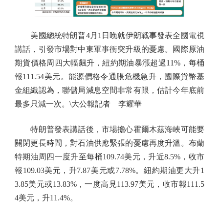
美國總統特朗普4月1日晚就伊朗戰事發表全國電視
講話，引發市場對中東軍事衝突升級的憂慮。國際原油
期貨價格周四大幅飆升，紐約期油暴漲超過11%，每桶
報111.54美元。能源價格令通脹危機急升，國際貨幣基
金組織認為，聯儲局減息空間非常有限，估計今年底前
最多只減一次。\大公報記者 李耀華
特朗普發表講話後，市場擔心霍爾木茲海峽可能要
關閉更長時間，對石油供應緊張的憂慮再度升溫。布蘭
特期油周四一度升至每桶109.74美元，升近8.5%，收市
報109.03美元，升7.87美元或7.78%。紐約期油更大升1
3.85美元或13.83%，一度高見113.97美元，收市報111.5
4美元，升11.4%。