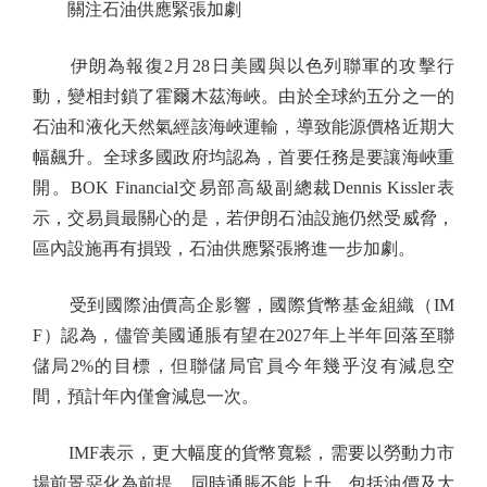
關注石油供應緊張加劇
伊朗為報復2月28日美國與以色列聯軍的攻擊行
動，變相封鎖了霍爾木茲海峽。由於全球約五分之一的
石油和液化天然氣經該海峽運輸，導致能源價格近期大
幅飆升。全球多國政府均認為，首要任務是要讓海峽重
開。BOK Financial交易部高級副總裁Dennis Kissler表
示，交易員最關心的是，若伊朗石油設施仍然受威脅，
區內設施再有損毀，石油供應緊張將進一步加劇。
受到國際油價高企影響，國際貨幣基金組織（IM
F）認為，儘管美國通脹有望在2027年上半年回落至聯
儲局2%的目標，但聯儲局官員今年幾乎沒有減息空
間，預計年內僅會減息一次。
IMF表示，更大幅度的貨幣寬鬆，需要以勞動力市
場前景惡化為前提，同時通脹不能上升，包括油價及大