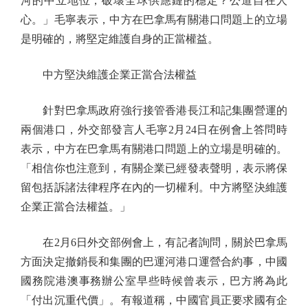
河的中立地位，破壞全球供應鏈的穩定？公道自在人
心。」毛寧表示，中方在巴拿馬有關港口問題上的立場
是明確的，將堅定維護自身的正當權益。
中方堅決維護企業正當合法權益
針對巴拿馬政府強行接管香港長江和記集團營運的
兩個港口，外交部發言人毛寧2月24日在例會上答問時
表示，中方在巴拿馬有關港口問題上的立場是明確的。
「相信你也注意到，有關企業已經發表聲明，表示將保
留包括訴諸法律程序在內的一切權利。中方將堅決維護
企業正當合法權益。」
在2月6日外交部例會上，有記者詢問，關於巴拿馬
方面決定撤銷長和集團的巴運河港口運營合約事，中國
國務院港澳事務辦公室早些時候曾表示，巴方將為此
「付出沉重代價」。有報道稱，中國官員正要求國有企