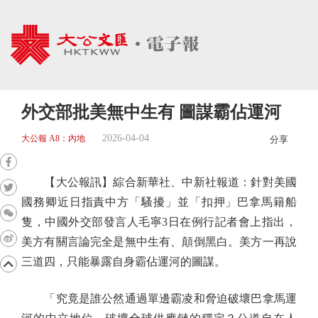
外交部批美無中生有 圖謀霸佔運河
2026-04-04
大公報 A8：內地
分享
【大公報訊】綜合新華社、中新社報道：針對美國
國務卿近日指責中方「騷擾」並「扣押」巴拿馬籍船
隻，中國外交部發言人毛寧3日在例行記者會上指出，
美方有關言論完全是無中生有、顛倒黑白。美方一再說
三道四，只能暴露自身霸佔運河的圖謀。
「究竟是誰公然通過單邊霸凌和脅迫破壞巴拿馬運