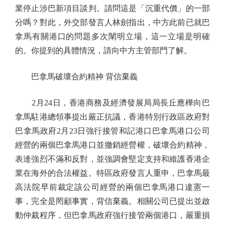
業停止涉巴新項目談判。請問這是「沉重代價」的一部
分嗎？對此，外交部發言人林劍指出，中方此前已就巴
拿馬有關港口的問題多次闡明立場，這一立場是明確
的。你提到的具體情況，請向中方主管部門了解。
巴拿馬破壞合約精神 背信棄義
2月24日，香港商務及經濟發展局局長丘應樺向巴
拿馬駐港總領事提出嚴正抗議，香港特別行政區政府對
巴拿馬政府2月23日強行接管和記港口巴拿馬港口公司
經營的兩個巴拿馬港口並撤銷經營權，破壞合約精神，
表達強烈不滿和反對，並強調會堅定支持和維護香港企
業在海外的合法權益。特區政府發言人重申，巴拿馬最
高法院早前裁定該公司經營的兩個巴拿馬港口違憲一
事，完全是罔顧事實，背信棄義。相關公司已提出並啟
動仲裁程序，但巴拿馬政府強行接管兩個港口，嚴重損