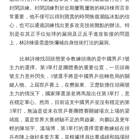
封閉訓練。封閉訓練對於近期屢戰屢敗的林詩棟而言非
常重要，他不僅可以得到寶貴的時間恢復瀕臨冰點的信
心，也可以通過訓練找出更多攻克技術難點的辦法。特
別是在其正手位短球的漏洞及正反手進攻銜接的問題
上，林詩棟亟需盡快彌補自身技術打法的漏洞。
比林詩棟找回狀態更令教練頭痛的是中國男乒3號
主力的選擇。第3單打是團體賽的重要位置，一旦頭兩
號主力意外閃失，3號選手將是中國男乒扭轉危局的關
鍵人物。上屆世乒賽上，在樊振東、王楚欽擔任頭兩號
主力的情況下，國家隊選派老將馬龍出任第3單打，意
在穩定軍心。然而，目前這支中國男乒並沒有穩定的第
3單打，無論是從未在世乒賽團體賽關鍵場次上場的梁
靖崑，還是世界大賽經驗不足的周啟豪、向鵬以及更年
輕的陳垣宇、溫瑞博，第3單打的選擇需要教練組在排
兵布陣上做好多套方案，並根據球員比賽成績和臨場狀