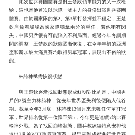
此次世乒賽團體賽是對王楚欽領軍能力的又一次檢
驗，這也是他首次以球隊一號主力的身份出戰世乒賽團
體賽。由於國家隊的第2、第3單打發揮並不穩定，王楚
欽肩負着場場為國家隊獨拿兩分的重任，若他稍有閃
失，中國男乒很有可能陷入不利局面。經過今年冬訓期
間的調整，王楚欽的狀態逐漸恢復，在今年年初的亞洲
盃和新加坡大滿貫賽均取得男單冠軍，展現出不俗的狀
態。
林詩棟亟需恢復狀態
與王楚欽逐漸找回狀態形成鮮明對比的是，中國男
乒的2號主力林詩棟，從去年世界盃失利後便陷入低谷
期。截至今年3月底，林詩棟13個月來未獲任何單打冠
軍，世界排名從第一位降至第5，今年更是連續5站比賽
輸掉外戰。為了找回巔峰狀態，國乒教練組特意安排他
退出3月的WTT重慶冠軍賽，提早來到成都進行世乒賽