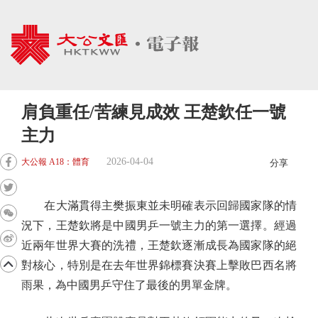
肩負重任/苦練見成效 王楚欽任一號
主力
2026-04-04
大公報 A18：體育
分享
在大滿貫得主樊振東並未明確表示回歸國家隊的情
況下，王楚欽將是中國男乒一號主力的第一選擇。經過
近兩年世界大賽的洗禮，王楚欽逐漸成長為國家隊的絕
對核心，特別是在去年世界錦標賽決賽上擊敗巴西名將
雨果，為中國男乒守住了最後的男單金牌。