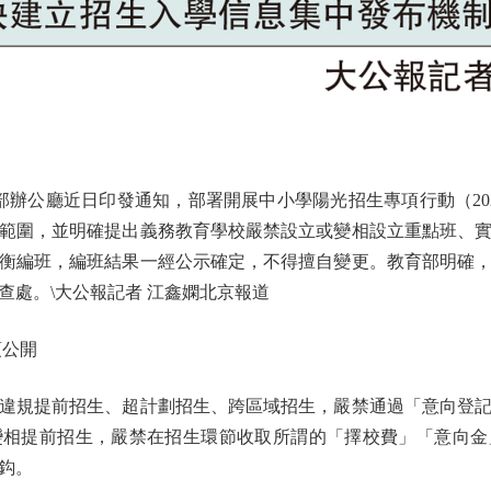
公廳近日印發通知，部署開展中小學陽光招生專項行動（20
範圍，並明確提出義務教育學校嚴禁設立或變相設立重點班、
衡編班，編班結果一經公示確定，不得擅自變更。教育部明確
查處。\大公報記者 江鑫嫻北京報道
公開
規提前招生、超計劃招生、跨區域招生，嚴禁通過「意向登記
變相提前招生，嚴禁在招生環節收取所謂的「擇校費」「意向金
鈎。