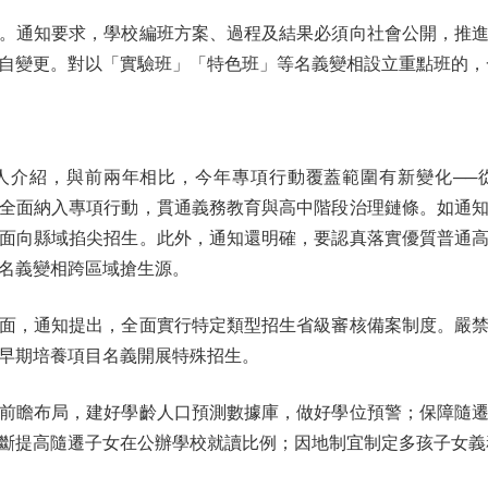
通知要求，學校編班方案、過程及結果必須向社會公開，推進
自變更。對以「實驗班」「特色班」等名義變相設立重點班的，
紹，與前兩年相比，今年專項行動覆蓋範圍有新變化──
全面納入專項行動，貫通義務教育與高中階段治理鏈條。如通
面向縣域掐尖招生。此外，通知還明確，要認真落實優質普通
名義變相跨區域搶生源。
，通知提出，全面實行特定類型招生省級審核備案制度。嚴禁
早期培養項目名義開展特殊招生。
瞻布局，建好學齡人口預測數據庫，做好學位預警；保障隨遷
斷提高隨遷子女在公辦學校就讀比例；因地制宜制定多孩子女義