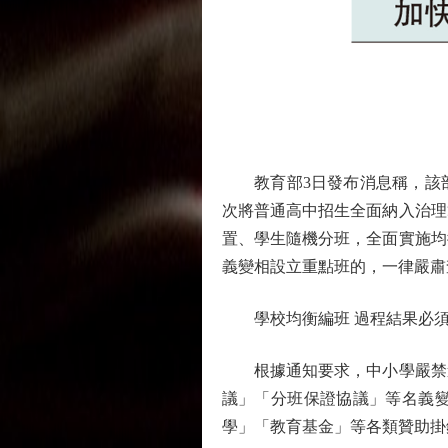
教育部3日發布消息稱，該部辦
次將普通高中招生全面納入治理
置、學生隨機分班，全面實施均
義變相設立重點班的，一律嚴肅
學校均衡編班 過程結果必須
根據通知要求，中小學嚴禁違
議」「分班保證協議」等名義
學」「教育基金」等各類贊助掛