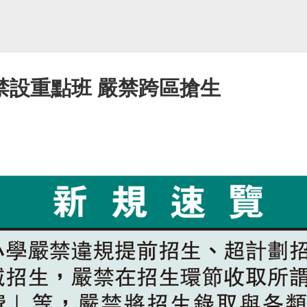
禁設重點班 嚴禁跨區搶生