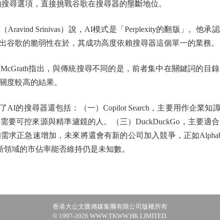
覽器的搜尋選項，直接挑戰谷歌在搜尋器的壟斷地位。
Aravind Srinivas）說，AI模式是「Perplexity的翻
出谷歌的脆弱性在於，其成功高度依賴搜尋器這個單一的業務。
nda McGrath指出，與傳統搜尋不同的是，前者集中在關鍵詞的
關度較高的結果。
入了AI的搜尋器還包括：（一）Copilot Search，主要用作企業
要可控來源與精準濾鏡的人。（三）DuckDuckGo，主要
的需求正急速增加，未來將還會有新的公司加入競爭，正如Alpha
谷歌在新領域的市佔率能否維持仍是未知數。
香港大公文匯傳媒集團有限公司版權所有
© 1997-2026 WWW.TKWW.HK LIMITED.