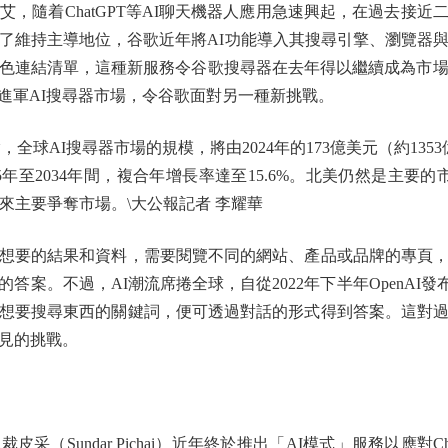
，隨着ChatGPT等AI聊天機器人應用急速興起，在過去接近
了維持主導地位，谷歌近年將AI功能導入其搜尋引擎、瀏覽器
連結清單，這種新服務令谷歌搜尋器在去年得以繼續成為市場上的一
，亦大舉進軍AI搜尋器市場，令谷歌面對另一種新挑戰。
，全球AI搜尋器市場的規模，將由2024年的173億美元（約1353
25年至2034年間，複合年增長率達至15.6%。北美仍然是主要的
來主要爭奪市場。\大公報記者 李耀華
要的結果和資料，需要閱覽不同的網站、產品或品牌的專頁，
案。不過，AI潮流席捲全球，自從2022年下半年OpenAI發布
想要搜尋東西的關鍵詞，便可透過對話的形式得到答案。這對
見的挑戰。
Sundar Pichai）近年終於推出「AI模式」服務以應對Ch