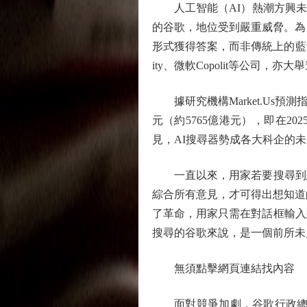
人工智能（AI）熱潮方興未艾
的谷歌，地位受到嚴重威脅。為
形式獲得答案，而非傳統上的藍色
ity、微軟Copolit等公司
據研究機構Market.Us預測指
元（約5765億港元），即在20
見，AI搜尋器勢成各大科企的未
一直以來，用家若要搜尋到想
綜合所有意見，才可得出想知道的答
了革命，用家只需在對話框輸入
搜尋的谷歌來說，是一個前所未
無須點擊網頁連結找內容
面對競爭加劇，谷歌行政總裁皮采（