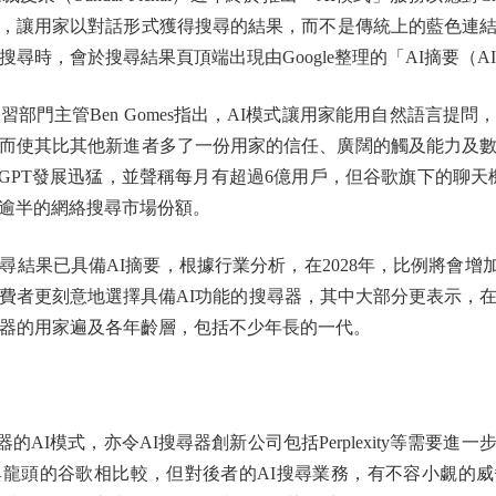
，讓用家以對話形式獲得搜尋的結果，而不是傳統上的藍色連結清
時，會於搜尋結果頁頂端出現由Google整理的「AI摘要（AI Ov
門主管Ben Gomes指出，AI模式讓用家能用自然語言提
而使其比其他新進者多了一份用家的信任、廣闊的觸及能力及
tGPT發展迅猛，並聲稱每月有超過6億用戶，但谷歌旗下的聊天機器
逾半的網絡搜尋市場份額。
果已具備AI摘要，根據行業分析，在2028年，比例將會增加
費者更刻意地選擇具備AI功能的搜尋器，其中大部分更表示，
尋器的用家遍及各年齡層，包括不少年長的一代。
的AI模式，亦令AI搜尋器創新公司包括Perplexity等需要
龍頭的谷歌相比較，但對後者的AI搜尋業務，有不容小覷的威脅，而