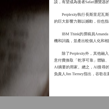
談，有望成為後者Safari瀏
Perplexity執行長斯里尼瓦斯（
的巨大影響力難以撼動，但也指
IBM Think的撰稿員Ama
機和詞義，並產出較個人化和相
除了Perplexity外，其他融
意付費換取「乾淨可靠」體驗、需
AI摘要的用家。總之，AI搜尋
負責人Jim Tierney指出，