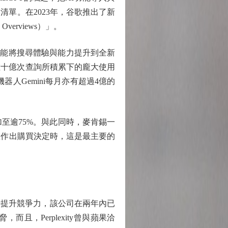
單。在2023年，谷歌推出了新
erviews）」。
問，能將搜尋體驗與能力提升到全新
數十億次查詢所積累下的龐大使用
人Gemini每月亦有超過4億的
至逾75%。與此同時，麥肯錫一
在作出購買決定時，這是最主要的
進一步提升競爭力，該公司在兩年內已
且，Perplexity曾與蘋果洽