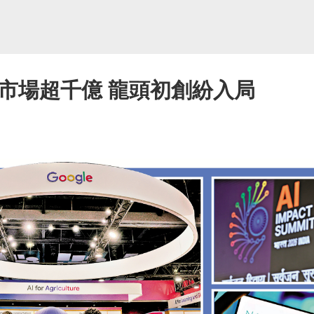
尋市場超千億 龍頭初創紛入局