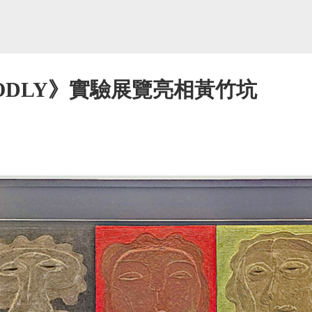
 GODLY》實驗展覽亮相黃竹坑