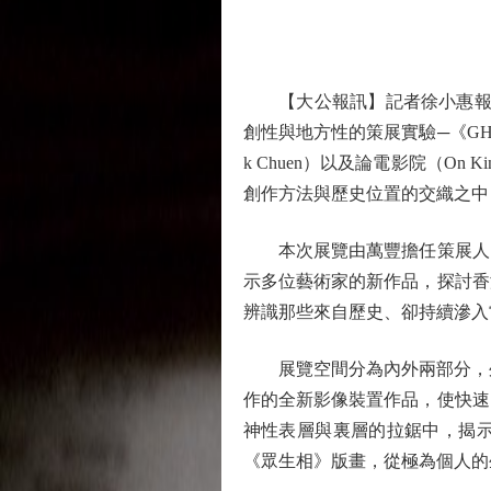
【大公報訊】記者徐小惠報道：
創性與地方性的策展實驗─《GHOST
k Chuen）以及論電影院（
創作方法與歷史位置的交織之中
本次展覽由萬豐擔任策展人，
示多位藝術家的新作品，探討香
辨識那些來自歷史、卻持續滲入
展覽空間分為內外兩部分，外部
作的全新影像裝置作品，使快速
神性表層與裏層的拉鋸中，揭
《眾生相》版畫，從極為個人的