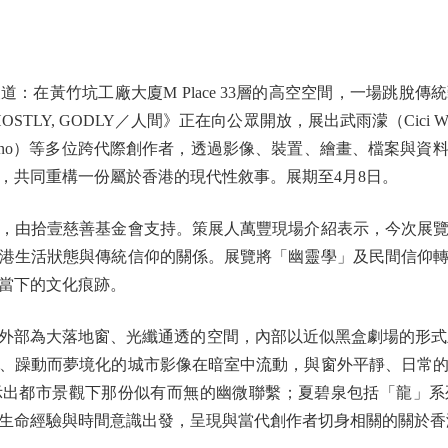
在黃竹坑工廠大廈M Place 33層的高空空間，一場跳脫傳
LY, GODLY／人間》正在向公眾開放，展出武雨濛（Cici Wu）、
On Kino）等多位跨代際創作者，透過影像、裝置、繪畫、檔案與
，共同重構一份屬於香港的現代性敘事。展期至4月8日。
由拾壹慈善基金會支持。策展人萬豐現場介紹表示，今次展覽
港生活狀態與傳統信仰的關係。展覽將「幽靈學」及民間信仰
當下的文化痕跡。
為大落地窗、光纖通透的空間，內部以近似黑盒劇場的形式呈現Si
、躁動而夢境化的城市影像在暗室中流動，與窗外平靜、日常
示出都市景觀下那份似有而無的幽微聯繫；夏碧泉包括「龍」系
生命經驗與時間意識出發，呈現與當代創作者切身相關的關於香