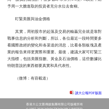
予周一大膽進取的投資者充分水位去食糊。
盯緊美匯與油金價格
其實，周初股市的起落及交易的輸贏完全就是靠對
戰事信息的分析和判斷，所以，各位最近一段時間要多
看國際政經的變化和各渠道的消息，比看各類板塊及產
業的報告來得更實際和重要。最後，建議大家可盯緊三
大指標，包括美匯指數、黃金及石油價格，這些數據比
特朗普說的東西都要真實和具代表性。
（微博：有容載道）
讀大公報PDF版面
香港大公文匯傳媒集團有限公司版權所有
© 1997-2026 WWW.TKWW.HK LIMITED.