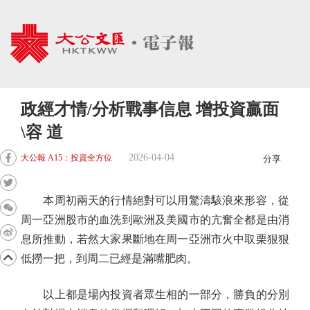
政經才情/分析戰事信息 增投資贏面
\容 道
2026-04-04
大公報 A15：投資全方位
分享
本周初兩天的行情絕對可以用驚濤駭浪來形容，從
周一亞洲股市的血洗到歐洲及美國市的亢奮全都是由消
息所推動，若然大家果斷地在周一亞洲市火中取栗狠狠
低撈一把，到周二已經是滿嘴肥肉。
以上都是場內投資者眾生相的一部分，勝負的分別