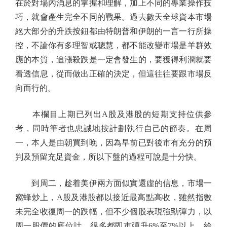
在於對場內消息的掌握和理解，加上不同的專業操作技
巧，就會產生完全不同的戰果。過去數天全球資本市場
絕大部分的升跌按鈕都由特朗普和伊朗的一言一行所操
控，不論你有多理智或聰慧，都不能改變市場是羊群效
應的本質，追漲殺跌是一定會發生的，要獲得利潤就要
看透信息，從而做出正確的決定，但這往往要跟市場反
向而行的。
本欄目上期已列出A股及港股的短期支持位供參
考，同時筆者也忠誠地按計劃執行自己的節奏。在周
一，本人是由朝買到晚，因為早前已對後市有充分的預
判及預留充足資金，所以下盤的過程可說是十分快。
到周二，趁着美伊兩方面似實還虛的信息，市場一
窩蜂炒上，A股及港股都以接近最高點高收，雖然指數
未完全收復周一的跌幅，但不少個股表現強勁彈力，以
周一股價的底位計，很多都即市彈升6%至7%以上，給