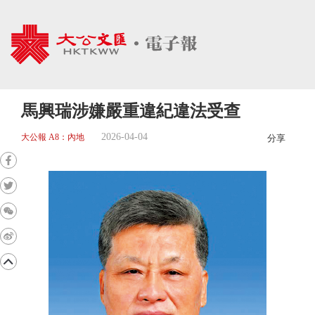
馬興瑞涉嫌嚴重違紀違法受查
2026-04-04
大公報 A8：內地
分享