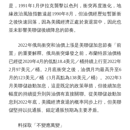
是，1991年1月伊拉克襲擊以色列，衝突再度激化，地
緣政治風險指數遠超1990年8月，但油價經歷短暫脈衝
之後快速回落，因為美國經濟正處於衰退當中，因此也
並未影響美聯儲後續降息的節奏。
2022年俄烏衝突和油價上漲是美聯儲加息節奏「前
置」的重要解釋。俄烏衝突爆發之前，布蘭特原油價格
已經從2020年4月的低點18.4美元／桶持續上行至2022年
2月97美元／桶。2月底衝突之後，油價月均最高升至6
月的123美元／桶（3月高點為138美元／桶）。2022年3
月美聯儲啟動加息，這是既定的政策舉措，但後續加息
幅度的持續提升則與油價有直接關聯。從美聯儲啟動加
息到2022年底，美國經濟衰退的概率同步上行，但美聯
儲堅持以抗通脹、錨定通脹預期為主要矛盾。
料採取「不變應萬變」