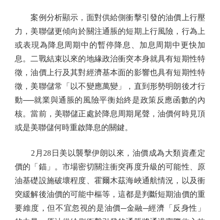
案例分析顯示，面對供給側衝擊引發的油價上行壓
力，美聯儲更傾向於關注通脹的短期上行風險，行為上
或表現為降息周期中的暫停降息、加息周期中更快加
息。二戰結束以來的地緣政治衝突本身就具有短期性特
徵，油價上行及其對經濟基本面的影響也具有短期性特
徵，美聯儲常「以不變應萬變」，直到形勢明朗後才行
動──就業與通脹的風險平衡始終是政策反應函數的內
核。當前，美聯儲正處於降息周期尾聲，油價何時見頂
或是美聯儲何時重啟降息的關鍵。
2月28日美以襲擊伊朗以來，油價成為大類資產定
價的「錨」。市場密切關注衝突再度升級的可能性、原
油基礎設施破壞程度、霍爾木茲海峽通航情況，以及衝
突緩解後油價的可能中樞等，這都是判斷短期油價的重
要維度，但不宜忽視的是油價─金融─經濟「反身性」