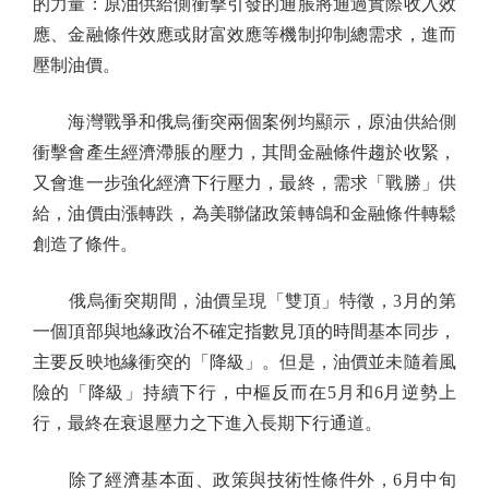
的力量：原油供給側衝擊引發的通脹將通過實際收入效
應、金融條件效應或財富效應等機制抑制總需求，進而
壓制油價。
海灣戰爭和俄烏衝突兩個案例均顯示，原油供給側
衝擊會產生經濟滯脹的壓力，其間金融條件趨於收緊，
又會進一步強化經濟下行壓力，最終，需求「戰勝」供
給，油價由漲轉跌，為美聯儲政策轉鴿和金融條件轉鬆
創造了條件。
俄烏衝突期間，油價呈現「雙頂」特徵，3月的第
一個頂部與地緣政治不確定指數見頂的時間基本同步，
主要反映地緣衝突的「降級」。但是，油價並未隨着風
險的「降級」持續下行，中樞反而在5月和6月逆勢上
行，最終在衰退壓力之下進入長期下行通道。
除了經濟基本面、政策與技術性條件外，6月中旬