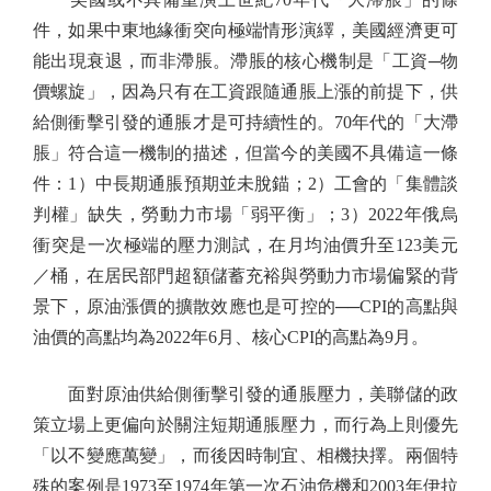
件，如果中東地緣衝突向極端情形演繹，美國經濟更可
能出現衰退，而非滯脹。滯脹的核心機制是「工資─物
價螺旋」，因為只有在工資跟隨通脹上漲的前提下，供
給側衝擊引發的通脹才是可持續性的。70年代的「大滯
脹」符合這一機制的描述，但當今的美國不具備這一條
件：1）中長期通脹預期並未脫錨；2）工會的「集體談
判權」缺失，勞動力市場「弱平衡」；3）2022年俄烏
衝突是一次極端的壓力測試，在月均油價升至123美元
／桶，在居民部門超額儲蓄充裕與勞動力市場偏緊的背
景下，原油漲價的擴散效應也是可控的──CPI的高點與
油價的高點均為2022年6月、核心CPI的高點為9月。
面對原油供給側衝擊引發的通脹壓力，美聯儲的政
策立場上更偏向於關注短期通脹壓力，而行為上則優先
「以不變應萬變」，而後因時制宜、相機抉擇。兩個特
殊的案例是1973至1974年第一次石油危機和2003年伊拉