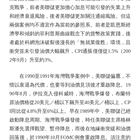
克戰爭，前者美聯儲更加擔心加息可能引發的失業上升
和經濟衰退風險，後者美聯儲更加關注通縮風險。但這
兩個案例均不適宜作為當前的參照系。前者是凱恩斯經
濟學和傾斜的菲利普斯曲線觀念下的貨幣政策實踐，後
者處於科網泡沫破裂後漫長的「無就業復甦」環境，且
衝突並未引發油價大幅飆升，CPI通脹僅僅從1.5%（200
2年9月）升至約3%。
在1990至1991年海灣戰爭案例中，美聯儲偏鷹，不
惜以衰退為代價，也要等到油價見頂後才重啟降息。19
90年8月，伊拉克入侵科威特，海灣戰爭爆發，布蘭特
原油價格從20美元／桶以下飆升至40美元／桶以上，CP
I同比從4.8%升至6%以上。早在1989年中，美聯儲已經
啟動降息周期。海灣戰爭爆發後，時任美聯儲主席格林
斯潘先選擇觀望、暫停降息，而後在地緣衝突緩和油價
回落後，於1990年10月FOMC例會重啟降息。須注意的