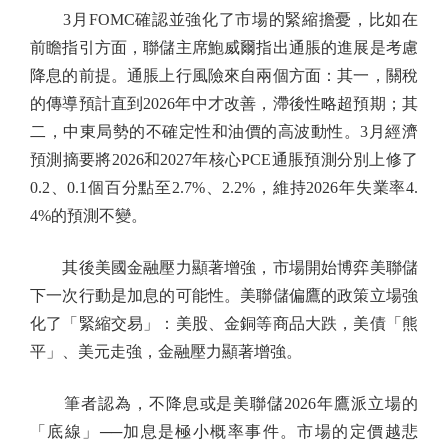
3月FOMC確認並強化了市場的緊縮擔憂，比如在
前瞻指引方面，聯儲主席鮑威爾指出通脹的進展是考慮
降息的前提。通脹上行風險來自兩個方面：其一，關稅
的傳導預計直到2026年中才改善，滯後性略超預期；其
二，中東局勢的不確定性和油價的高波動性。3月經濟
預測摘要將2026和2027年核心PCE通脹預測分別上修了
0.2、0.1個百分點至2.7%、2.2%，維持2026年失業率4.
4%的預測不變。
其後美國金融壓力顯著增強，市場開始博弈美聯儲
下一次行動是加息的可能性。美聯儲偏鷹的政策立場強
化了「緊縮交易」：美股、金銅等商品大跌，美債「熊
平」、美元走強，金融壓力顯著增強。
筆者認為，不降息或是美聯儲2026年鷹派立場的
「底線」──加息是極小概率事件。市場的定價越悲