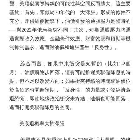
觀，美聯儲實際轉鴿的可能性與空間反而越大。這主要
基於：首先，類似於70年代的「大滯脹」形成的條件不
充分，即供給側衝擊下，油價引發的通脹壓力是臨時的
──與2022年俄烏衝突不同；其次，短期通脹壓力將通
過實際收入效應、金融條件效應、財富效應和預期等機
制抑制需求，進而對油價和通脹產生「反身性」。
綜合而言，如果中東衝突是短暫的（比如1-2個
月），油價將逐步回落，這有可能推遲美聯儲降息的時
點，但不足以改變方向；如果衝突持續的時間或油價位
於高位的時間超預期，「反身性」的力量或引發經濟衰
退恐慌，即使地緣政治衝突未終結，油價也可能回落，
進而打開美聯儲降息的空間。
美衰退概率大於滯脹
美國或不具備重演上世紀70年代「大滯脹」的條