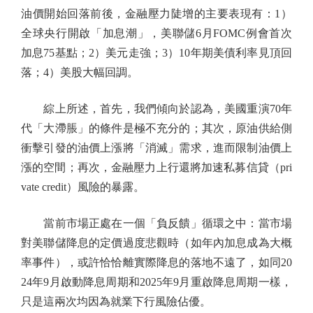
油價開始回落前後，金融壓力陡增的主要表現有：1）
全球央行開啟「加息潮」，美聯儲6月FOMC例會首次
加息75基點；2）美元走強；3）10年期美債利率見頂回
落；4）美股大幅回調。
綜上所述，首先，我們傾向於認為，美國重演70年
代「大滯脹」的條件是極不充分的；其次，原油供給側
衝擊引發的油價上漲將「消滅」需求，進而限制油價上
漲的空間；再次，金融壓力上行還將加速私募信貸（pri
vate credit）風險的暴露。
當前市場正處在一個「負反饋」循環之中：當市場
對美聯儲降息的定價過度悲觀時（如年內加息成為大概
率事件），或許恰恰離實際降息的落地不遠了，如同20
24年9月啟動降息周期和2025年9月重啟降息周期一樣，
只是這兩次均因為就業下行風險佔優。