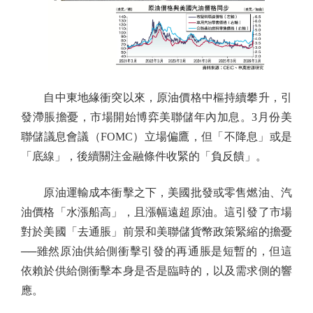
自中東地緣衝突以來，原油價格中樞持續攀升，引
發滯脹擔憂，市場開始博弈美聯儲年內加息。3月份美
聯儲議息會議（FOMC）立場偏鷹，但「不降息」或是
「底線」，後續關注金融條件收緊的「負反饋」。
原油運輸成本衝擊之下，美國批發或零售燃油、汽
油價格「水漲船高」，且漲幅遠超原油。這引發了市場
對於美國「去通脹」前景和美聯儲貨幣政策緊縮的擔憂
──雖然原油供給側衝擊引發的再通脹是短暫的，但這
依賴於供給側衝擊本身是否是臨時的，以及需求側的響
應。