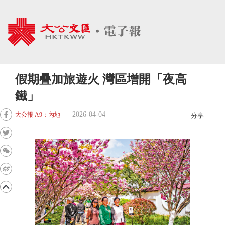
假期疊加旅遊火 灣區增開「夜高
鐵」
2026-04-04
大公報 A9：內地
分享