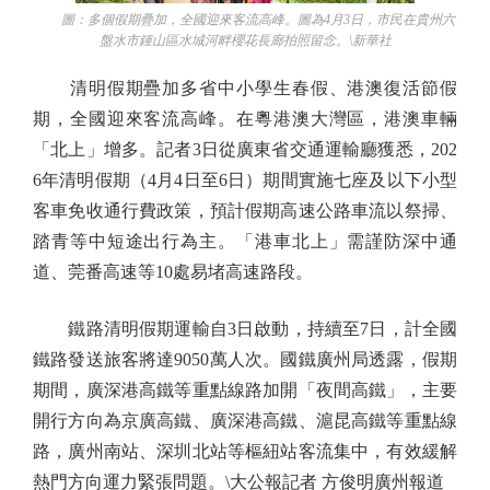
圖：多個假期疊加，全國迎來客流高峰。圖為4月3日，市民在貴州六
盤水市鍾山區水城河畔櫻花長廊拍照留念。\新華社
清明假期疊加多省中小學生春假、港澳復活節假
期，全國迎來客流高峰。在粵港澳大灣區，港澳車輛
「北上」增多。記者3日從廣東省交通運輸廳獲悉，202
6年清明假期（4月4日至6日）期間實施七座及以下小型
客車免收通行費政策，預計假期高速公路車流以祭掃、
踏青等中短途出行為主。「港車北上」需謹防深中通
道、莞番高速等10處易堵高速路段。
鐵路清明假期運輸自3日啟動，持續至7日，計全國
鐵路發送旅客將達9050萬人次。國鐵廣州局透露，假期
期間，廣深港高鐵等重點線路加開「夜間高鐵」，主要
開行方向為京廣高鐵、廣深港高鐵、滬昆高鐵等重點線
路，廣州南站、深圳北站等樞紐站客流集中，有效緩解
熱門方向運力緊張問題。\大公報記者 方俊明廣州報道