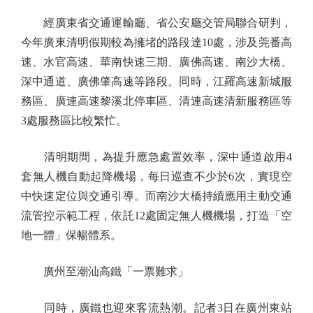
經廣東省交通運輸廳、省公安廳交管局聯合研判，
今年廣東清明假期較為擁堵的路段達10處，涉及莞番高
速、水官高速、華南快速三期、廣佛高速、南沙大橋、
深中通道、廣佛肇高速等路段。同時，江羅高速新城服
務區、廣連高速黎溪北停車區、清連高速清新服務區等
3處服務區比較繁忙。
清明期間，為提升應急處置效率，深中通道啟用4
套無人機自動起降機場，每日巡查不少於6次，實現空
中快速定位與交通引導。而南沙大橋持續應用主動交通
流管控示範工程，依託12處固定無人機機場，打造「空
地一體」保暢體系。
廣州至潮汕高鐵「一票難求」
同時，廣鐵也迎來客流熱潮。記者3日在廣州東站