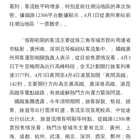
看到，客流較平時增多，特別是前往潮汕地區的車次加
密。據鐵路12306平台數據顯示，4月3日從廣州東站前
往潮汕地區「一票難求」。
「假期初期的客流主要從珠三角等城市群向周邊省
市輻射，廣州南、深圳北等樞紐站客流集中。」國鐵廣
州局客運部相關負責人表示，從目前售票情況看，4月3
日下午至晚間為出行高峰時段，全天計劃開行旅客列車
達3577列。4月3日夜間至4月4日凌晨加開「夜間高鐵」
142列，主要開行方向為京廣高鐵、廣深港高鐵、滬昆
高鐵等重點線路，有效緩解熱門方向運力緊張問題。
國鐵集團透露，今年清明期間，旅客探親、祭祖、踏
青、旅遊等出行需求旺盛，客流呈現首尾較高、中短途
出行佔比大、旅遊流增長明顯等特點。從鐵路12306車
票預售情況看，熱門出發城市主要有北京、廣州、上
海、成都、杭州、武漢、南京、深圳、西安、鄭州；熱