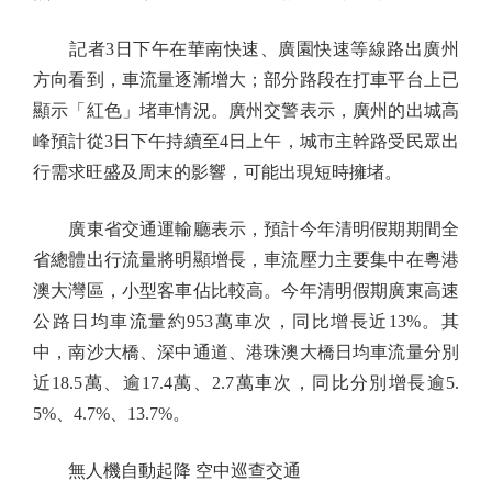
記者3日下午在華南快速、廣園快速等線路出廣州
方向看到，車流量逐漸增大；部分路段在打車平台上已
顯示「紅色」堵車情況。廣州交警表示，廣州的出城高
峰預計從3日下午持續至4日上午，城市主幹路受民眾出
行需求旺盛及周末的影響，可能出現短時擁堵。
廣東省交通運輸廳表示，預計今年清明假期期間全
省總體出行流量將明顯增長，車流壓力主要集中在粵港
澳大灣區，小型客車佔比較高。今年清明假期廣東高速
公路日均車流量約953萬車次，同比增長近13%。其
中，南沙大橋、深中通道、港珠澳大橋日均車流量分別
近18.5萬、逾17.4萬、2.7萬車次，同比分別增長逾5.
5%、4.7%、13.7%。
無人機自動起降 空中巡查交通